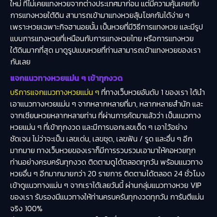
ใหม่ ที่ไม่เคยแทงหวยจากต่างประเทศมาก่อน แต่มีความคุ้นเคยกับ
การแทงหวยใต้ดิน สามารถเข้ามาแทงหวยลุ้นโชคกันได้ง่าย ๆ
เพราะหวยเฉพาะกิจฮานอยนั้น เป็นหวยที่มีวิธีการแทงหวย และมีรูป
แบบการแทงหวยที่เหมือนกับการแทงหวยไทย หรือการแทงหวย
ใต้ดินมากที่สุด มาดูรูปแบบหวยที่ท่านสามารถเข้าแทงหวยของเรา
กันเลย
แจกแนวทางหวยแม่น ๆ เข้าทุกงวด
บริการแจกแนวทางหวยแม่น ๆ
ที่ทางเว็บหวยอันดับ 1 ของเรา ได้นำ
เอาแนวทางหวยแม่น ๆ จากหลากหลายที่มา, หลากหลายสำนัก และ
จากเซียนหวยหลากหลายท่าน ที่ผ่านการคัดมาแล้วว่า เป็นแนวทาง
หวยแม่น ๆ ที่เข้าทุกงวด และมีการบอกเลขเด็ด ๆ เอาไว้อย่าง
ชัดเจน ไม่ว่าจะเป็น เลขเด่น, เลขชุด, เลขฟัน / รูด และอื่น ๆ อีก
มากมาย ทางเว็บหวยของเราก็มีการรวบรวมเอามาให้คอหวยทุก
ท่านอย่างครบครันทุกงวด ติดตามดูได้ตลอดทุกวัน พร้อมแนวทาง
หวยอื่น ๆ อีกมากมายกว่า 20 รายการ ติดตามได้ตลอด 24 ชั่วโมง
เข้าดูแนวทางแม่น ๆ จากเราได้เลยวันนี้ ผ่านกลุ่มแนวทางหวย VIP
ของเรา รับรองมีแนวทางให้ท่านครบครันทุกงวดทุกวัน การันตีแม่น
จริง 100%