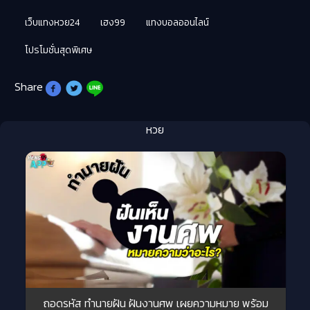
เว็บแทงหวย24
เฮง99
แทงบอลออนไลน์
โปรโมชั่นสุดพิเศษ
Share
หวย
ถอดรหัส ทำนายฝัน ฝันงานศพ เผยความหมาย พร้อม