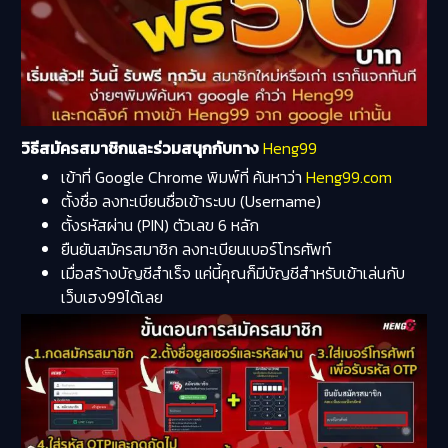
วิธีสมัครสมาชิกและร่วมสนุกกับทาง
Heng99
เข้าที่ Google Chrome พิมพ์ที่ ค้นหาว่า
Heng99.com
ตั้งชื่อ ลงทะเบียนชื่อเข้าระบบ (Username)
ตั้งรหัสผ่าน (PIN) ตัวเลข 6 หลัก
ยืนยันสมัครสมาชิก ลงทะเบียนเบอร์โทรศัพท์
เมื่อสร้างบัญชีสำเร็จ แค่นี้คุณก็มีบัญชีสำหรับเข้าเล่นกับ
เว็บเฮง99ได้เลย