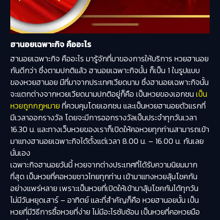
ฮานอยเฉพาะกิจ คืออะไร
ฮานอยเฉพาะกิจ คืออะไร มารู้จักที่มาของการให้บริการ หวยฮานอย
กันดีกว่า ซึ่งตามปกติแล้ว ฮานอยเฉพาะกิจนั้น ก็เป็น 1 ในรูปแบบ
ของหวยฮานอย มีที่มาจากประเทศเวียดนาม ซึ่งฮานอยเฉพาะกิจนั้น
จะแตกต่างจากหวยเวียดนามปกติอยู่ก็คือ เป็นหวยของเอกชน
เป็น
หวยถูกกฎหมาย
ที่ควบคุมโดยเอกชน และเป็นหวยฮานอยตัวแรกที่
มีเวลาออกรางวัล โดยจะมีการออกรางวัลเป็นประจำทุกวันเวลา
16.30 น. และทางเว็บหวยของเราก็เปิดให้คอหวยทุกท่านสามารถเข้า
มาแทงฮานอยเฉพาะกิจได้ตั้งแต่เวลา 8.00 น. – 16.00 น. กันเลย
นั่นเอง
เฉพาะกิจฮานอยวันนี้ หวยจากต่างประเทศที่ได้รับความนิยมมาก
ที่สุด เป็นหวยที่คอหวยชาวไทยทุกท่าน เข้ามาแทงหวยลุ้นโชคกัน
อย่างแพร่หลาย เพราะเป็นหวยที่เปิดให้เข้ามาลุ้นโชคกันได้ทุกวัน
ไม่มีวันหยุดเสาร์ – อาทิตย์ และที่สำคัญก็คือ หวยฮานอยนั้น เป็น
หวยที่มีวิธีการซื้อหวยที่ง่าย ไม่มีอะไรซับซ้อน เป็นหวยที่คอหวยมือ