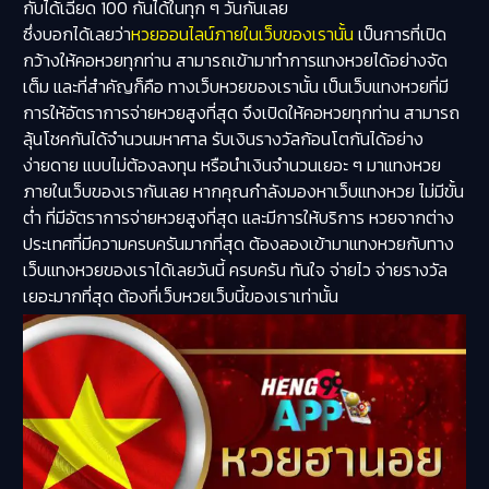
กับได้เฉียด 100 กันได้ในทุก ๆ วันกันเลย
ซึ่งบอกได้เลยว่า
หวยออนไลน์ภายในเว็บของเรานั้น
เป็นการที่เปิด
กว้างให้คอหวยทุกท่าน สามารถเข้ามาทำการแทงหวยได้อย่างจัด
เต็ม และที่สำคัญก็คือ ทางเว็บหวยของเรานั้น เป็นเว็บแทงหวยที่มี
การให้อัตราการจ่ายหวยสูงที่สุด จึงเปิดให้คอหวยทุกท่าน สามารถ
ลุ้นโชคกันได้จำนวนมหาศาล รับเงินรางวัลก้อนโตกันได้อย่าง
ง่ายดาย แบบไม่ต้องลงทุน หรือนำเงินจำนวนเยอะ ๆ มาแทงหวย
ภายในเว็บของเรากันเลย หากคุณกำลังมองหาเว็บแทงหวย ไม่มีขั้น
ต่ำ ที่มีอัตราการจ่ายหวยสูงที่สุด และมีการให้บริการ หวยจากต่าง
ประเทศที่มีความครบครันมากที่สุด ต้องลองเข้ามาแทงหวยกับทาง
เว็บแทงหวยของเราได้เลยวันนี้ ครบครัน ทันใจ จ่ายไว จ่ายรางวัล
เยอะมากที่สุด ต้องที่เว็บหวยเว็บนี้ของเราเท่านั้น