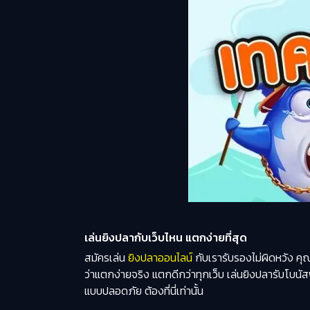
เล่นยิงปลากับเว็บไหน แตกง่ายที่สุด
สมัครเล่น
ยิงปลาออนไลน์
กับเรารับรองไม่ผิดหวัง คุ
ว่าแตกง่ายจริง แตกดีกว่าทุกเว็บ เล่นยิงปลารับโบนัสฟ
แบบปลอดภัย ต้องที่นี่เท่านั้น