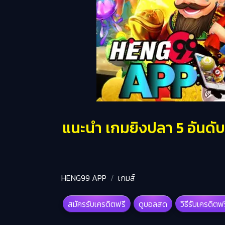
แนะนำ เกมยิงปลา 5 อันดับ
HENG99 APP
เกมส์
สมัครรับเครดิตฟรี
ดูบอลสด
วิธีรับเครดิตฟ