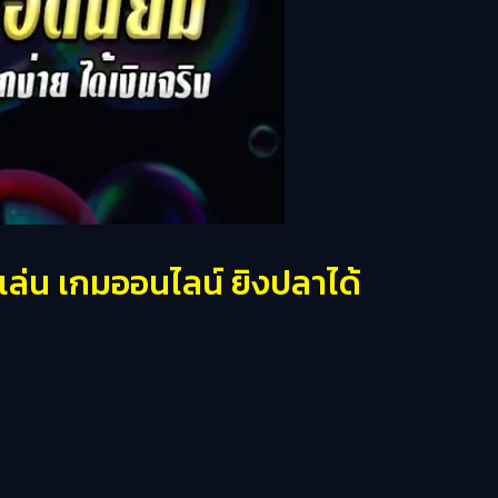
เล่น เกมออนไลน์ ยิงปลาได้