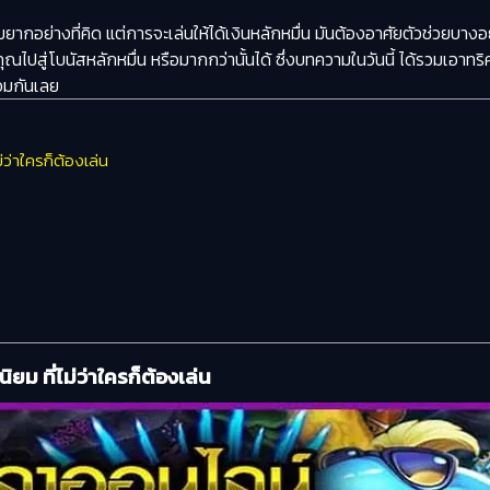
มยากอย่างที่คิด แต่การจะเล่นให้ได้เงินหลักหมื่น มันต้องอาศัยตัวช่วยบางอย่า
ไปสู่โบนัสหลักหมื่น หรือมากกว่านั้นได้ ซึ่งบทความในวันนี้ ได้รวมเอาทริ
้อมกันเลย
ว่าใครก็ต้องเล่น
ม ที่ไม่ว่าใครก็ต้องเล่น