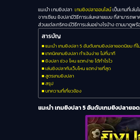
แนะนำ เกมยิงปลา
เกมยิงปลาออนไลน์
เป็นเกมที่เล่นไ
จากเซียน ยิงปลามีวิธีการเล่นหลายแบบ ที่สามารถพาคุณ
ส่วนแต่ละทริคจะมีวิธีการเล่นอย่างไรบ้าง ตามมาดูพร
สารบัญ
แนะนำ เกมยิงปลา 5 อันดับเกมยิงปลายอดนิยม ที่ไม่
เทคนิคเกมยิงปลา ทำเงินง่าย ไม่กี่นาที
ยิงปลา ช่วง ไหน แตกง่าย ได้กำไรไว
เล่นยิงปลากับเว็บไหน แตกง่ายที่สุด
สูตรเกมยิงปลา
สรุป
บทความที่เกี่ยวข้อง
แนะนำ เกมยิงปลา 5 อันดับเกมยิงปลายอดนิย