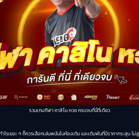
รวมเกมกีฬา คาสิโน หวย ครบจบที่นี่ที่เดียว
้กำไรเยอะ ๆ ก็ควรเลือกเล่นพนันในห้องเดิม และเดิมพันที่มีราคากระสุน ไม่