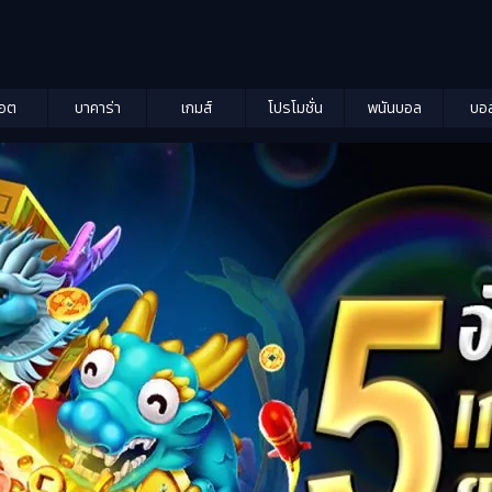
็อต
บาคาร่า
เกมส์
โปรโมชั่น
พนันบอล
บอ