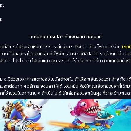
NG
AR
เทคนิคเกมยิงปลา ทำเงินง่าย ไม่กี่นาที
คที่จะคุณไปรับเงินหมื่นจากการเล่นง่าย ๆ ยิงปลา ช่วง ไหน แตกง่าย
เกมย
 จากเว็บของเราได้แบบมีเสียค่าใช้จ่าย สูตรเกมยิงปลา ที่เราเลือกมานำ
ดี ๆ โปรโดน ๆ ไปเล่นแล้ว คุณจะทำกำไรได้มากกว่าขึ้น ด้วยเทคนิคนับร
ม จะมีช่วงเวลาการแตกของโบนัสต่างกัน ถ้าเลือกเล่นช่วงแตกง่าย ก็จะได้โ
กบอกต่อมาก ๆ วิธีการ ยิงปลา ให้ได้ เงินหมื่น คือให้คุณเลือกยิงปลาที่เข้
าที้ว่ายวนในฉากนาน ๆ ถ้าเป็นไปได้ ให้เลือกยิงปลาเป็นฝูง ที่ว่ายเข้ามา