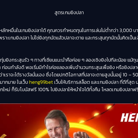
สูตรเกมยิงปลา
หลักหมื่นในเกมยิงปลาได้ คุณควรกำหนดทุนในการเล่นไม่ต่ำกว่า 3,000 บา
เพราะเกมยิงปลา ไม่ใช่ยิงทุกนัดแล้วปลาจะตาย และกระสุนทุกนัดนั้นคิดเป็นเ
ี่จะทุ่มยิงกระสุนรัว ๆ ทางที่เซียนแนะนำคือค่อย ๆ ลองเชิงยิงไปทีละน้อย แ
 ๆ ก่อนกำลังดี พอเริ่มมีกำไรค่อยลองเพิ่มจำนวนกระสุนเพื่อยิง หรือยิงปลาต
ว่าเราจะได้รางวัลนั่นเอง ซึ่งโดยปกติโอกาสที่ปลาจะตายสูงนั้นอยู่ 10 – 50 ล
ีกมากมาย ในเว็บ
heng99bet
เว็บให้บริการสล็อต และเกมยิงปลา ที่ดีที่ส
กใหม่ ก็รับโบนัสฟรี 100% ไปยิงปลาให้หนำใจได้ทั้งคืน โหลดเกมยิงปลาฟร