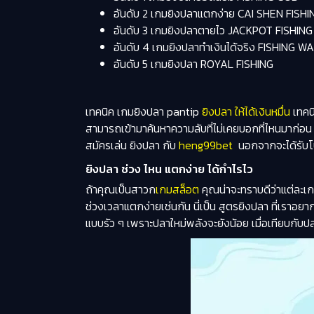
อันดับ 2 เกมยิงปลาแตกง่าย CAI SHEN FISHI
อันดับ 3 เกมยิงปลาตายไว JACKPOT FISHING
อันดับ 4 เกมยิงปลาทำเงินได้จริง FISHING W
อันดับ 5 เกมยิงปลา ROYAL FISHING
เทคนิค เกมยิงปลา pantip
ยิงปลา ให้ได้เงินหมื่น
เทคนิ
สามารถเข้ามาค้นหาความลับที่ไม่เคยบอกที่ไหนมาก่อน
สมัครเล่น ยิงปลา กับ
heng99bet
นอกจากจะได้รับโปร
ยิงปลา ช่วง ไหน แตกง่าย ได้กำไรไว
ถ้าคุณเป็นสาวก
เกมสล็อต
คุณน่าจะทราบดีว่าแต่ละเก
ช่วงเวลาแตกง่ายเช่นกัน นี่เป็น สูตรยิงปลา ที่เราอยา
แบบรัว ๆ เพราะปลาใหม่พลังจะยังน้อย เมื่อเทียบกับปล