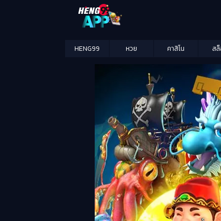
HENG99
หวย
คาสิโน
สล