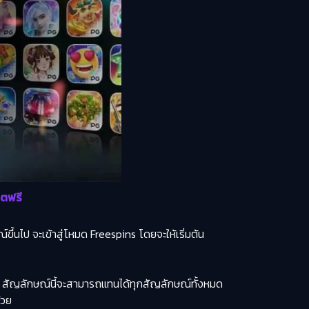
ตฟรี
ึ้นไป จะเข้าสู่โหมด Freespins โดยจะให้เริ่มต้น
ง สัญลักษณ์นี้จะสามารถแทนได้ทุกสัญลักษณ์ทั้งหมด
้วย