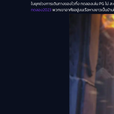
ในยุคช่วงการเดินทางของไวกิ้ง
ทดลองเล่น PG ไม่ สะ
ทดลอง2023
พวกเขาอาศัยอยู่บนเรือหางยาวเป็นบ้านใ