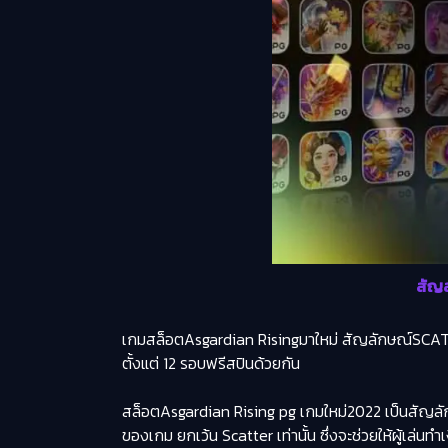
สัญ
เกมสล็อตAsgardian Risingมาใหม่
สัญลักษณ์SCATTE
ตั้งแต่ 12 รอบฟรีสปินด้วยกัน
สล็อตAsgardian Rising
pg เกมใหม่2022
เป็นสัญล
ของเกม ยกเว้น Scatter เท่านั้น ซึ่งจะช่วยให้ผู้เล่นทำ