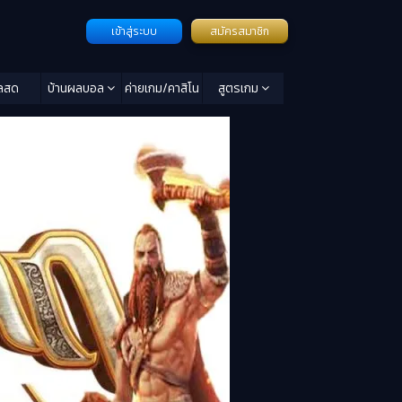
เข้าสู่ระบบ
สมัครสมาชิก
ลสด
บ้านผลบอล
ค่ายเกม/คาสิโน
สูตรเกม