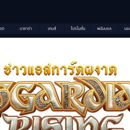
็อต
บาคาร่า
เกมส์
โปรโมชั่น
พนันบอล
บอ