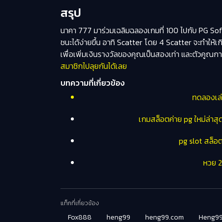
สรุป
นาคา 777 มาร่วมเฉลิมฉลองเกมที่ 100 ไปกับ PG So
ชนะได้ง่ายขึ้น อาทิ Scatter โดย 4 Scatter จะทำให้เกิ
เพื่อเพิ่มเงินรางวัลของคุณเป็นสองเท่า และตัวคูณการ
สมาชิกไปลุยกันได้เลย
บทความที่เกี่ยวข้อง
ทดลองเล่น
เกมสล็อตค่าย pg ใหม่ล่าสุด
pg slot สล็อต
หวย 2
แท็กที่เกี่ยวข้อง
Fox888
heng99
heng99.com
Heng9