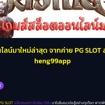
ลน์มาใหม่ล่าสุด จากค่าย PG SLOT ส
heng99app
รี
PG SLOT
สล็อตแอสการ์เดียน ไรซิ่ง
มาในธีมแนวต่อสู้อย่างดุเดือด ฟาดฟั