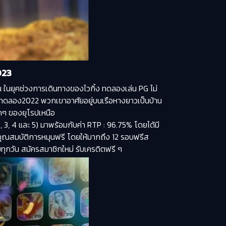
023
น ในยุคช่วงการเดินทางของไวกิ้ง
ทดลองเล่น PG ไม่
มทดลอง2022
พวกเขาอาศัยอยู่บนเรือหางยาวเป็นบ้าน
รกๆ ของยุโรปเหนือ
2, 3, 4 และ 5) มาพร้อมกับค่า RTP : 96.75% โดยได้มี
คุณสมบัติการหมุนฟรี โดยให้มากถึง 12 รอบฟรีส
กวัน สมัครสมาชิกใหม่ รับเครดิตฟรี ๆ