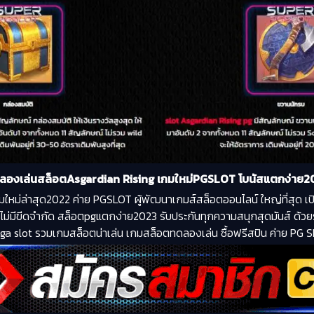
ลองเล่นสล็อตAsgardian Rising
เกมใหม่PGSLOT โบนัสแตกง่าย2
มใหม่ล่าสุด2022
ค่าย PGSLOT
ผู้พัฒนาเกมส์สล็อตออนไลน์ ใหญ่ที่สุด เป
างไม่มีขีดจำกัด
สล็อตpgแตกง่าย2023
รับประกันทุกความสนุกสุดมันส์ ด้วยรู
ga slot
รวมเกมสล็อตน่าเล่น เกมสล็อตทดลองเล่น
ซื้อฟรีสปิน ค่าย PG 