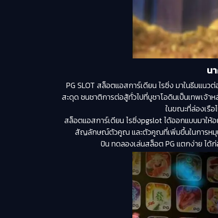
นา
PG SLOT
สล็อตแอสการ์เดียน ไรซิ่ง
มาในธีมแนวต่อ
สะดุด
ชนชาติการต่อสู้ทั่วไปที่บูชาโอดินเป็นเทพเ
ในขณะที่ล่องเรือ
สล็อตแอสการ์เดียน ไรซิ่งpgslot
ได้ออกแบบมาให้อยู
สัญลักษณ์ตัวคูณ และตัวคูณที่เพิ่มขึ้นในการ
ปิน
ทดลองเล่นสล็อต PG
แตกง่าย ได้ก