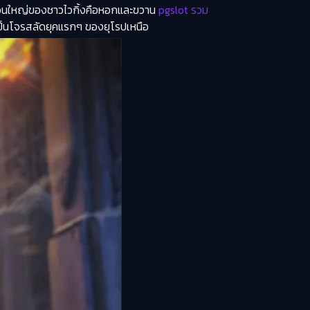
ส่วนใหญ่ของชาวไวกิ้งคือหอกและขวาน
pgslot รวม
าเป็นโจรสลัดยุคแรกๆ ของยุโรปเหนือ