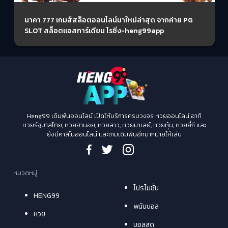
นาคา 777 เกมส์สล็อตออนไลน์มาใหม่ล่าสุด จากค่าย PG
SLOT สล็อตแอสการ์เดียน ไรซิ่ง-heng99app
Heng99 เดิมพันออนไลน์ เปิดให้บริการครบวงจร หวยออนไลน์ อาทิ
หวยรัฐบาลไทย, หวยฮานอย, หวยลาว, หวยมาเลย์, หวยหุ้น, หวยยี่กี และ
ยังมีคาสิโนออนไลน์ และเกมเดิมพันอีกมากมายให้เล่น
หมวดหมู่
โปรโมชั่น
HENG99
พนันบอล
หวย
บอลสด