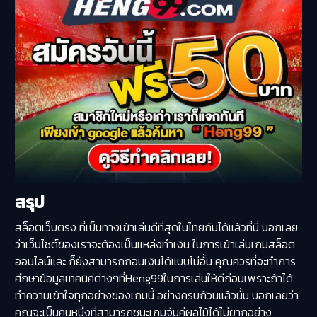
สรุป
สล็อตเว็บตรง ที่เป็นทางเข้าเล่นดีที่สุดในไทยกันได้แล้วที่นี่ บอกเลย
ว่าเว็บไซต์ของเราจะต้องเป็นแหล่งทำเงิน ในการเข้าเล่นเกมสล็อต
ออนไลน์และ ก็ยังสามารถถอนเงินได้แบบไม่อั้น คุณควรที่จะทำการ
ศึกษาข้อมูลเทคนิคต่างๆที่Heng99ในการเล่นให้ดีก่อนเพราะถ้าได้
ทำความเข้าใจทุกอย่างของเกมนี้ อย่างครบถ้วนแล้วนั้น บอกเลยว่า
คุณจะเป็นคนหนึ่งที่สามารถชนะเกมจับคู่ผลไม้ได้ไม่ยากอย่าง