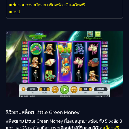
ขั้นตอนการสมัครสมาชิกพร้อมรับเคดิตฟรี
สรุป
รีวิวเกมสล็อต Little Green Money
สล็อตเกม Little Green Money ที่แสนสนุกมาพร้อมกับ 5 วงล้อ 3
แถว และ 25 เพย์ไลน์ที่สามารถเลือกได้ ผู้ที่ชื่นชอบวิดีโอ
สล็อตฟรี