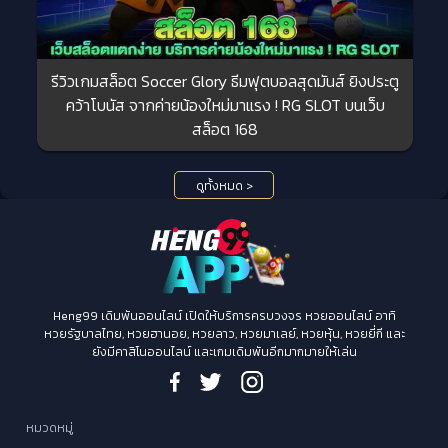
รีวิวเกมสล็อต Soccer Glory ธีมฟุตบอลสุดมันส์ ยิงประตู
คว้าโบนัส จากค่ายน้องใหม่มาแรง ! RG SLOT บนเว็บ
สล็อต 168
ดูทั้งหมด >
Heng99 เดิมพันออนไลน์ เปิดให้บริการครบวงจร หวยออนไลน์ อาทิ
หวยรัฐบาลไทย, หวยฮานอย, หวยลาว, หวยมาเลย์, หวยหุ้น, หวยยี่กี และ
ยังมีคาสิโนออนไลน์ และเกมเดิมพันอีกมากมายให้เล่น
หมวดหมู่