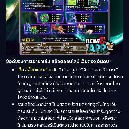
ข้อดีของการเข้ามาเล่น สล็อตออนไลน์ เว็บตรง อันดับ 1
เว็บ สล็อตแตกง่าย
อันดับ 1 ล่าสุด ได้รับการยอมรับจากทั่ว
โลก ผ่านการตรวจสอบความมั่นคง ปลอดภัย ยุติธรรม ได้รับ
ใบอนุญาตเปิดเว็บพนันอย่างถูกต้อง จากองค์กรระดับโลก
ผู้เล่นสบายใจได้ว่าเล่นกับเรา แล้วถอนเงินได้จริง ไม่มีการ
โกงอย่างแน่นอน
รวมสล็อตแตกง่าย โบนัสออกบ่อย แตกดีที่สุดในไทย เว็บ
ตรง อันดับ 1 มาแรง ให้บริการเกมสล็อตที่ครบครันทุกความ
ต้องการ มี เกมสล็อต ที่น่าสนใจ สล็อตค่ายนอก สล็อตมา
ใหม่มาแรง และเปอร์เซ็นต์ความน่าจะเป็นในการออกรางวัล