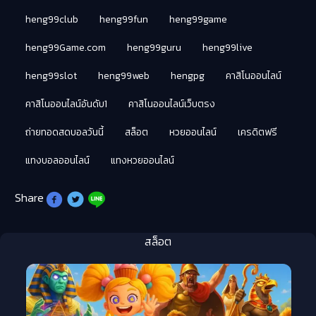
heng99club
heng99fun
heng99game
heng99Game.com
heng99guru
heng99live
heng99slot
heng99web
hengpg
คาสิโนออนไลน์
คาสิโนออนไลน์อันดับ1
คาสิโนออนไลน์เว็บตรง
ถ่ายทอดสดบอลวันนี้
สล็อต
หวยออนไลน์
เครดิตฟรี
แทงบอลออนไลน์
แทงหวยออนไลน์
Share
สล็อต