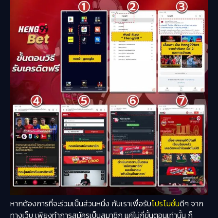
หากต้องการที่จะร่วมเป็นส่วนหนึ่ง กับเราเพื่อรับ
โปรโมชั่น
ดีๆ จาก
ทางเว็บ เพียงทำการสมัครเป็นสมาชิก แค่ไม่กี่ขั้นตอนเท่านั้น ก็