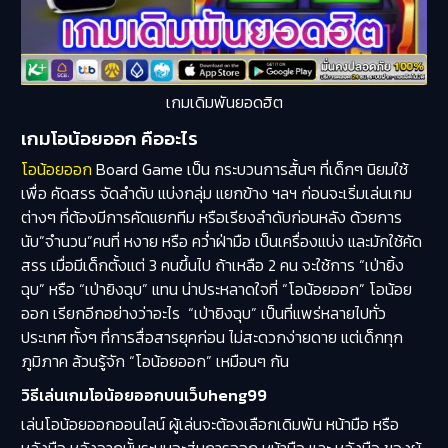
เกมเดิมพันยอดฮิต
เกมโอน้อยออก คืออะไร
โอน้อยออก
Board Game เป็น กระบวนการสั้นๆ ที่เด็กๆ นิยมใช้
เพื่อ คัดสรร จัดลำดับ แบ่งกลุ่ม แยกข้าง ฯลฯ ก่อนจะเริ่มเล่นเกม
ต่างๆ ที่ต้องมีการคัดแยกทีม หรือเรียงลำดับก่อนหลัง ด้วยการ
นับ”จำนวน”คนที่ หงาย หรือ คว่ำฝ่ามือ เป็นเครื่องแบ่ง และมักใช้คัด
สรร เมื่อมีเด็กตั้งแต่ 3 คนขึ้นไป ถ้าเหลือ 2 คน จะใช้การ “เป่ายิ้ง
ฉุบ” หรือ “เป่ายิงฉุบ” แทน น่าประหลาดใจที่ “โอน้อยออก” โอน้อย
ออก เรียกอีกอย่างว่าอะไร “เป่ายิงฉุบ” เป็นที่แพร่หลายไปทั่ว
ประเทศ ทั้งๆ ที่การสื่อสารยุคก่อน ไม่สะดวกง่ายดาย แต่เด็กทุก
ภูมิภาค ล้วนรู้จัก “โอน้อยออก” เหมือนๆ กัน
วิธีเล่นเกมโอน้อยออกบนเว็บheng99
เล่นโอน้อยออกออนไลน์ ผู้เล่นจะต้องเลือกเดิมพัน หน้ามือ หรือ
หลังมือ หลังจากนั้นระบบจะสุ่มการออก หน้ามือ และ หลังมือ ของผู้