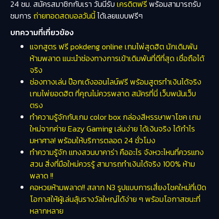
24 ชม. สมัครสมาชิกกับเรา วันนี้รับ
เครดิตฟรี
พร้อมสามารถรับ
ชมการ
ถ่ายทอดสดบอลวันนี้
ได้เลยแบบฟรีๆ
บทความที่เกี่ยวข้อง
แจกสูตร ฟรี pokdeng online เกมไพ่สุดฮิต นักเดิมพัน
ห้ามพลาด แนะนำช่องทางการเข้าเดิมพันที่ดีที่สุด เชื่อถือได้
จริง
ช่องทางเล่น ป๊อกเด้งออนไลน์ฟรี พร้อมสูตรทำเงินได้จริง
เกมไพ่ยอดฮิต ที่คุณไม่ควรพลาด สมัครที่นี่ เว็บพนันเว็บ
ตรง
ทำความรู้จักกับเกม color box กล่องสีหรรษาพาโชค เกม
ใหม่จากค่าย Eazy Gaming เล่นง่าย ได้เงินจริง ได้กำไร
มหาศาล! พร้อมให้บริการตลอด 24 ชั่วโมง
ทำความรู้จัก แทงสวนบาคาร่า คืออะไร จังหวะไหนที่ควรแทง
สวน สิ่งที่มือใหม่ควรรู้ สามารถทำเงินได้จริง 100% ห้าม
พลาด !!
คอหวยห้ามพลาด!! สลาก N3 รูปแบบการเสี่ยงโชคใหม่ที่เปิด
โอกาสให้ผู้เล่นลุ้นรางวัลใหญ่ได้ง่าย ๆ พร้อมโอกาสชนะที่
หลากหลาย