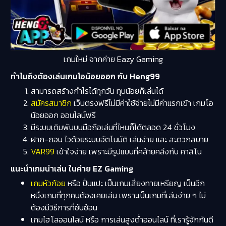
เกมใหม่ จากค่าย Eazy Gaming
ทำไมถึงต้องเล่นเกมโอน้อยออก กับ Heng99
สามารถสร้างกำไรได้ทุกวัน ทุนน้อยก็เล่นได้
สมัครสมาชิก
เว็บตรงฟรีไม่มีค่าใช้จ่ายไม่มีค่าแรกเข้า เกมโอ
น้อยออก ออนไลน์ฟรี
มีระบบเดิมพันบนมือถือเล่นที่ไหนก็ได้ตลอด 24 ชั่วโมง
ฝาก-ถอน ไวด้วยระบบอัตโนมัติ เล่นง่าย และ สะดวกสบาย
VAR99
เข้าใจง่าย เพราะมีรูปแบบที่คล้ายคลึงกับ คาสิโน
แนะนำเกมน่าเล่น ในค่าย EZ Gaming
เกมหัวก้อย
หรือ ปั่นแปะ เป็นเกมเสี่ยงทายเหรียญ เป็นอีก
หนึ่งเกมที่ทุกคนต้องเคยเล่น เพราะเป็นเกมที่เล่นง่าย ๆ ไม่
ต้องมีวิธีการที่ซับซ้อน
เกมไฮโลออนไลน์ หรือ การเล่นสูงต่ำออนไลน์ ที่เรารู้จักกันดี