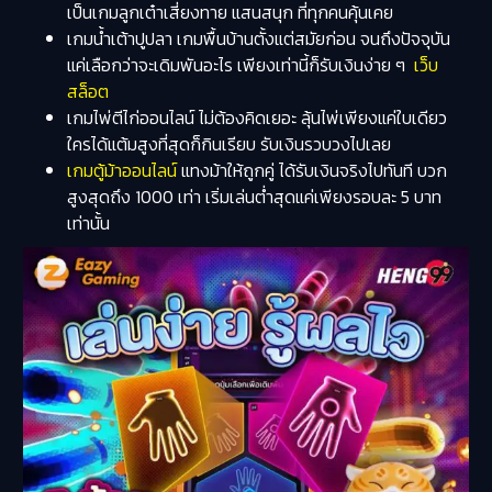
เป็นเกมลูกเต๋าเสี่ยงทาย แสนสนุก ที่ทุกคนคุ้นเคย
เกมน้ำเต้าปูปลา เกมพื้นบ้านตั้งแต่สมัยก่อน จนถึงปัจจุบัน
แค่เลือกว่าจะเดิมพันอะไร เพียงเท่านี้ก็รับเงินง่าย ๆ
เว็บ
สล็อต
เกมไพ่ตีไก่ออนไลน์ ไม่ต้องคิดเยอะ ลุ้นไพ่เพียงแค่ใบเดียว
ใครได้แต้มสูงที่สุดก็กินเรียบ รับเงินรวบวงไปเลย
เกมตู้ม้าออนไลน์
แทงม้าให้ถูกคู่ ได้รับเงินจริงไปทันที บวก
สูงสุดถึง 1000 เท่า เริ่มเล่นต่ำสุดแค่เพียงรอบละ 5 บาท
เท่านั้น