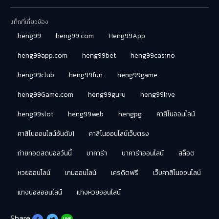
แท็กที่เกี่ยวข้อง
heng99
heng99.com
Heng99App
heng99app.com
heng99bet
heng99casino
heng99club
heng99fun
heng99game
heng99Game.com
heng99guru
heng99live
heng99slot
heng99web
hengpg
คาสิโนออนไลน์
คาสิโนออนไลน์อันดับ1
คาสิโนออนไลน์เว็บตรง
ถ่ายทอดสดบอลวันนี้
บาคาร่า
บาคาร่าออนไลน์
สล็อต
หวยออนไลน์
เกมออนไลน์
เครดิตฟรี
เว็บคาสิโนออนไลน์
แทงบอลออนไลน์
แทงหวยออนไลน์
Share