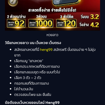
หวยลาว
วิธีแทงหวยลาว บน เว็บหวย เว็บตรง
สมัครแทงหวยที่นี่
heng99
สมัครฟรี ขั้นตอนง่าย ๆ ไม่ยุ่ง
ยาก
เลือกเมนู “แทงหวย”
เลือกประเภทหวยที่ต้องการแทง
เลือกแทงแบบชุด หรือ แบบทั่วไป
เลือก 3 ตัว – 2 ตัว
กรอกเลขที่ต้องการแทง
ใส่จำนวนเงิน
ตรวจสอบโพย และ ยืนยัน
ข้อดีของเว็บหวยออนไลน์ Heng99