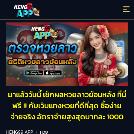
มาแล้ววันนี้ เช็กผลหวยลาวย้อนหลัง ที่นี่
ฟรี !! กับเว็บแทงหวยที่ดีที่สุด ซื้อง่าย
จ่ายจริง อัตราจ่ายสูงสุดบาทละ 1000
HENG99 APP
หวย