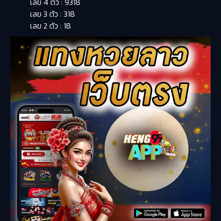
เลข 4 ตัว : 9318
เลข 3 ตัว : 318
เลข 2 ตัว : 18