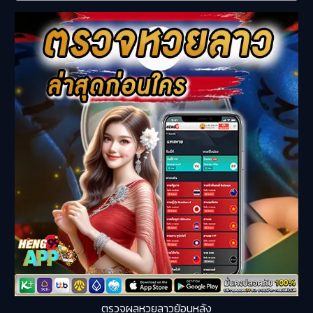
ตรวจผลหวยลาวย้อนหลัง