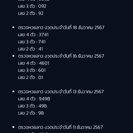
เลข 3 ตัว : 092
เลข 2 ตัว : 92
ตรวจหวยลาว งวดประจำวันที่ 18 ธันวาคม 2567
เลข 4 ตัว : 3741
เลข 3 ตัว : 741
เลข 2 ตัว : 41
ตรวจหวยลาว งวดประจำวันที่ 16 ธันวาคม 2567
เลข 4 ตัว : 4601
เลข 3 ตัว : 601
เลข 2 ตัว : 01
ตรวจหวยลาว งวดประจำวันที่ 13 ธันวาคม 2567
เลข 4 ตัว : 9498
เลข 3 ตัว : 498
เลข 2 ตัว : 98
ตรวจหวยลาว งวดประจำวันที่ 11 ธันวาคม 2567