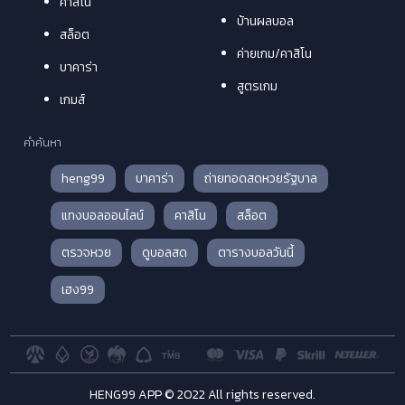
คาสิโน
บ้านผลบอล
สล็อต
ค่ายเกม/คาสิโน
บาคาร่า
สูตรเกม
เกมส์
คำค้นหา
heng99
บาคาร่า
ถ่ายทอดสดหวยรัฐบาล
แทงบอลออนไลน์
คาสิโน
สล็อต
ตรวจหวย
ดูบอลสด
ตารางบอลวันนี้
เฮง99
HENG99 APP © 2022 All rights reserved.