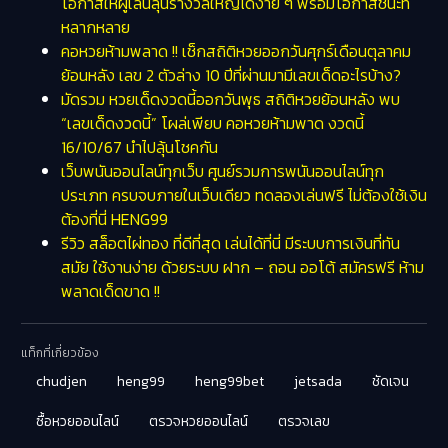
โอกาสให้ผู้เล่นลุ้นรางวัลใหญ่ได้ง่าย ๆ พร้อมโอกาสชนะที่
หลากหลาย
คอหวยห้ามพลาด !! เช็กสถิติหวยออกวันศุกร์เดือนตุลาคม
ย้อนหลัง เลข 2 ตัวล่าง 10 ปีที่ผ่านมามีเลขเด็ดอะไรบ้าง?
มัดรวม หวยเด็ดงวดนี้ออกวันพุธ สถิติหวยย้อนหลัง พบ
“เลขเด็ดงวดนี้” โผล่เพียบ คอหวยห้ามพาด งวดนี้
16/10/67 นำไปลุ้นโชคกัน
เว็บพนันออนไลน์ทุกเว็บ ศูนย์รวมการพนันออนไลน์ทุก
ประเภท ครบจบภายในเว็บเดียว ทดลองเล่นฟรี ไม่ต้องใช้เงิน
ต้องที่นี่ HENG99
รีวิว สล็อตไผ่ทอง ที่ดีที่สุด เล่นได้ที่นี่ มีระบบการเงินที่ทัน
สมัย ใช้งานง่าย ด้วยระบบ ฝาก – ถอน ออโต้ สมัครฟรี ห้าม
พลาดเด็ดขาด !!
แท็กที่เกี่ยวข้อง
chudjen
heng99
heng99bet
jetsada
ชัดเจน
ซื้อหวยออนไลน์
ตรวจหวยออนไลน์
ตรวจเลข