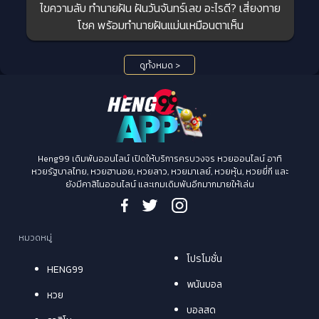
ไขความลับ ทำนายฝัน ฝันวันจันทร์เลข อะไรดี? เสี่ยงทาย
โชค พร้อมทำนายฝันแม่นเหมือนตาเห็น
ดูทั้งหมด >
Heng99 เดิมพันออนไลน์ เปิดให้บริการครบวงจร หวยออนไลน์ อาทิ
หวยรัฐบาลไทย, หวยฮานอย, หวยลาว, หวยมาเลย์, หวยหุ้น, หวยยี่กี และ
ยังมีคาสิโนออนไลน์ และเกมเดิมพันอีกมากมายให้เล่น
หมวดหมู่
โปรโมชั่น
HENG99
พนันบอล
หวย
บอลสด