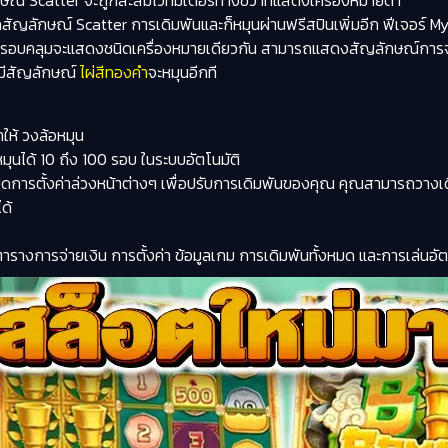
ณ์ Scatter จะถูกสะสมไว้ที่มิเตอร์ทางขวาที่แสดงเครื่องหมายต่ำ
 จากสัญลักษณ์ Scatter การเดิมพันและก็หมุนผ่านฟรีสปินเพิ่มอีก ฟีเจ
ี่ครอบคลุมจะแสดงชนิดเครื่องหมายเดียวกัน สามารถแสดงสัญลักษณ์การจ่
่มีสัญลักษณ์
ไผ่สีทองคำ
จะหมุนอีกที
ำให้ วงล้อหมุน
หมุนได้ 10 ถึง 100 รอบ ในระบบอัตโนมัติ
ะเปิดการตั้งค่าล่วงหน้าต่างๆ เพื่อปรับการเดิมพันของคุณ คุณสามารถวางเ
ด้
งตารางการจ่ายเงิน การตั้งค่า ข้อมูลเกม การเดิมพันทั้งหมด และการเล่นอัต