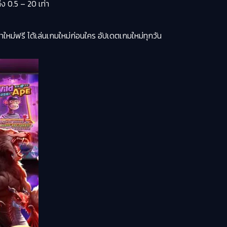
ง 0.5 – 20 เท่า
ม่ฟรี ได้เล่นเกมใหม่ก่อนใคร อัปเดตเกมใหม่ทุกวัน