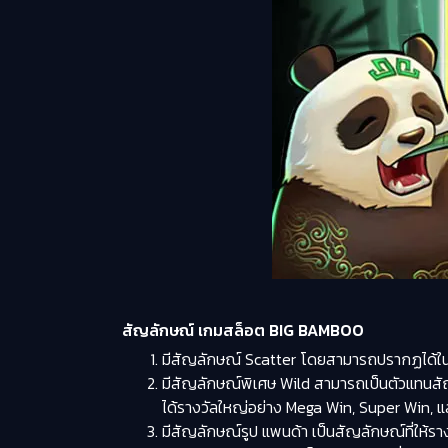
สัญลักษณ์ เกมสล็อต BIG BAMBOO
มีสัญลักษณ์ Scatter โดยสามารถปรากฏได้ในรีล
มีสัญลักษณ์พิเศษ Wild สามารถเป็นตัวแทนสัญล
ได้รางวัลใหญ่อย่าง Mega Win, Super Win, 
มีสัญลักษณ์รูป แพนด้า เป็นสัญลักษณ์ที่ให้รา