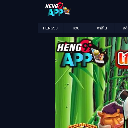
HENG99
หวย
คาสิโน
สล