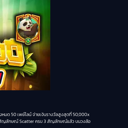
ั้งหมด 50 เพย์ไลน์ จ่ายเงินรางวัลสูงสุดที่ 50,000x
คุณได้สัญลักษณ์ Scatter ครบ 3 สัญลักษณ์แล้ว บนวงล้อ