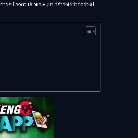
ด้ายักษ์ ลิงตัวเขียวและหมูป่า ที่กำลังใช้ชีวิตอย่างมี