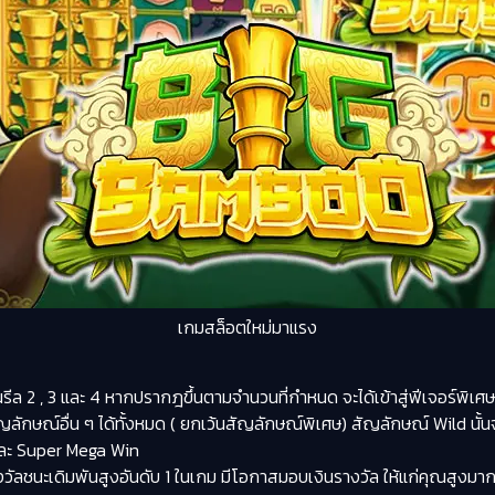
เกมสล็อตใหม่มาแรง
 2 , 3 และ 4 หากปรากฎขึ้นตามจำนวนที่กำหนด จะได้เข้าสู่ฟีเจอร์พิเศ
ักษณ์อื่น ๆ ได้ทั้งหมด ( ยกเว้นสัญลักษณ์พิเศษ) สัญลักษณ์ Wild นั้นจ
และ Super Mega Win
งวัลชนะเดิมพันสูงอันดับ 1 ในเกม มีโอกาสมอบเงินรางวัล ให้แก่คุณสูงมากถ