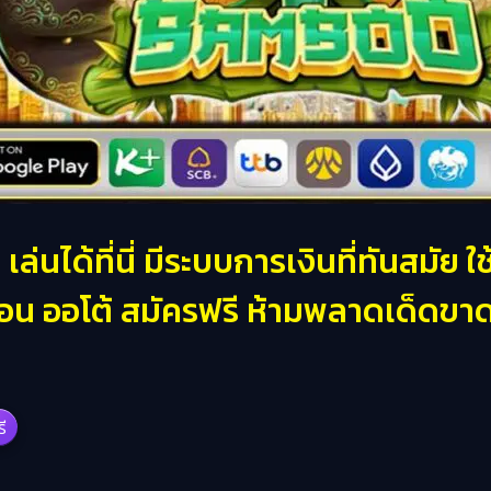
ุด เล่นได้ที่นี่ มีระบบการเงินที่ทันสม
อน ออโต้ สมัครฟรี ห้ามพลาดเด็ดขาด 
รี