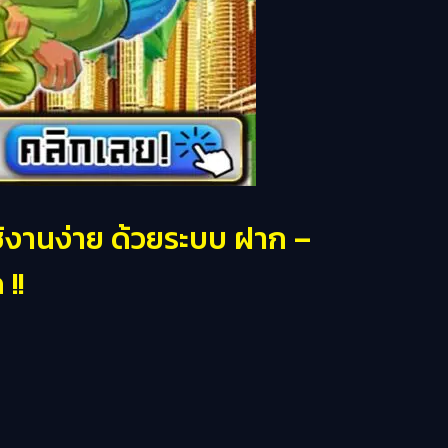
ัย ใช้งานง่าย ด้วยระบบ ฝาก –
!!