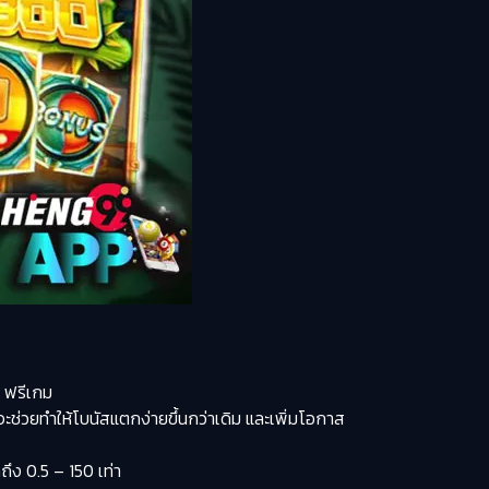
ษ ฟรีเกม
ะช่วยทำให้โบนัสแตกง่ายขึ้นกว่าเดิม และเพิ่มโอกาส
ึง 0.5 – 150 เท่า