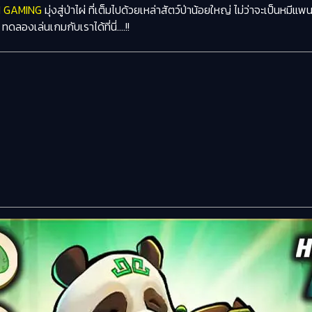
 GAMING
มุ่งสู่ป่าไผ่ ที่เต็มไปด้วยเหล่าสัตว์ป่าน้อยใหญ่ ไม่ว่าจะเป็นหมีแพน
ทดลองเล่นเกมกับเราได้ที่นี่….!!