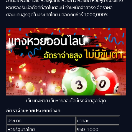
ฮานอย หวยมาเลย์ หวยหุ้นไทย หวยลาว หวยยี่กี หวยหุ้น ระบบแทง
หวยรองรับมือถือดีที่สุดในตอนนี้ จ่ายหนักจ่ายจริง อัตราผล
ตอบแทนสูงสุดในประเทศไทย ปลอดภัยชัวร์ 1,000,000%
เว็บแทงหวย เว็บหวยออนไลน์เรทจ่ายสูงที่สุด
อัตราจ่ายหวยประเภทต่างๆ
ประเภท
บาทละ
หวยรัฐบาลไทย
950-1,000