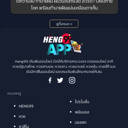
ไขความลับ ทำนายฝัน ฝันวันจันทร์เลข อะไรดี? เสี่ยงทาย
โชค พร้อมทำนายฝันแม่นเหมือนตาเห็น
ดูทั้งหมด >
Heng99 เดิมพันออนไลน์ เปิดให้บริการครบวงจร หวยออนไลน์ อาทิ
หวยรัฐบาลไทย, หวยฮานอย, หวยลาว, หวยมาเลย์, หวยหุ้น, หวยยี่กี และ
ยังมีคาสิโนออนไลน์ และเกมเดิมพันอีกมากมายให้เล่น
หมวดหมู่
โปรโมชั่น
HENG99
พนันบอล
หวย
บอลสด
คาสิโน