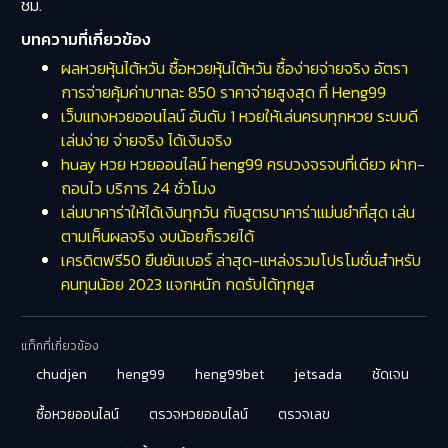
ชม.
บทความที่เกี่ยวข้อง
ผลหวยหุ้นไต้หวัน ซื้อหวยหุ้นไต้หวัน ซื้อง่ายจ่ายจริง อัตรา
การจ่ายคุ้มค่าบาทละ 850 ราคาจ่ายสูงสุด ที่ Heng99
เว็บแทงหวยออนไลน์ อันดับ 1 หวยให้เล่นครบทุกหวย ระบบดี
เล่นง่าย จ่ายจริง ได้เงินจริง
huay หวย หวยออนไลน์ heng99 ครบวงจรจบที่เดียว ฝาก-
ถอนไว บริการ 24 ชั่วโมง
เล่นบาคาร่าให้ได้เงินทุกวัน กับสูตรบาคาร่าแม่นยําที่สุด เล่น
ตามเห็นผลจริง งบน้อยก็รวยได้
เครดิตฟรี50 ยืนยันเบอร์ ล่าสุด-แหล่งรวมโปรโมชั่นสำหรับ
คนทุนน้อย 2023 แจกหนัก กดรับได้ทุกยูส
แท็กที่เกี่ยวข้อง
chudjen
heng99
heng99bet
jetsada
ชัดเจน
ซื้อหวยออนไลน์
ตรวจหวยออนไลน์
ตรวจเลข