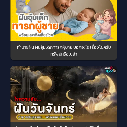
ทำนายฝัน ฝันอุ้มเด็กทารกผู้ชาย บอกอะไร เรื่องโชครับ
ทรัพย์หรือเปล่า