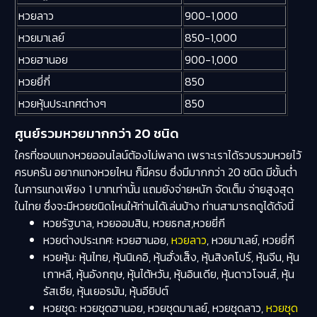
หวยลาว
900-1,000
หวยมาเลย์
850-1,000
หวยฮานอย
900-1,000
หวยยี่กี่
850
หวยหุ้นประเทศต่างๆ
850
ศูนย์รวมหวยมากกว่า 20 ชนิด
ใครที่ชอบแทงหวยออนไลน์ต้องไม่พลาด เพราะเราได้รวบรวมหวยไว้
ครบครัน อยากแทงหวยไหน ก็มีครบ ซึ่งมีมากกว่า 20 ชนิด มีขั้นต่ำ
ในการแทงเพียง 1 บาทเท่านั้น แถมยังจ่ายหนัก จัดเต็ม จ่ายสูงสุด
ในไทย ซึ่งจะมีหวยชนิดไหนให้ท่านได้เล่นบ้าง ท่านสามารถดูได้ดังนี้
หวยรัฐบาล, หวยออมสิน, หวยธกส,หวยยี่กี
หวยต่างประเทศ:
หวยฮานอย,
หวยลาว
, หวยมาเลย์, หวยยี่กี
หวยหุ้น:
หุ้นไทย, หุ้นนิเคอิ, หุ้นฮั่งเส็ง, หุ้นสิงคโปร์, หุ้นจีน, หุ้น
เกาหลี, หุ้นอังกฤษ, หุ้นไต้หวัน, หุ้นอินเดีย, หุ้นดาวโจนส์, หุ้น
รัสเซีย, หุ้นเยอรมัน, หุ้นอียิปต์
หวยชุด:
หวยชุดฮานอย, หวยชุดมาเลย์, หวยชุดลาว,
หวยชุด