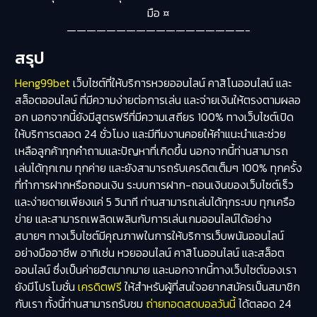
มือ ¤
——————————————————-
สรุป
Heng99bet
เว็บไซต์ที่ให้บริการหวยออนไลน์ คาสิโนออนไลน์ และ
สล็อตออนไลน์ ที่มีความง่ายต่อการเล่น และจ่ายเงินให้ตรงตามผลอ
อก นอกจากนี้ยังมีสูตรฟรีที่มีความเสถียร 100% ทางเว็บไซต์เปิด
ให้บริการตลอด 24 ชั่วโมง และมีทีมงานคอยให้คำแนะนำและช่วย
เหลือลูกค้าทุกคำถามและปัญหาที่เกิดขึ้น นอกจากนี้ท่านสามารถ
เล่นได้ทุกเกม ทุกค่าย และยังสามารถรับเครดิตเต็มๆ 100% ทุกครั้ง
ที่ทำการฝากหรือถอนเงิน ระบบการฝาก-ถอนเงินของเว็บไซต์เร็ว
และง่ายดายเพียงแค่ 5 วินาที ท่านสามารถเล่นได้ทุกระบบ ทุกเครือ
ข่าย และสามารถเพลิดเพลินกับการเล่นเกมออนไลน์ได้อย่าง
สบายๆ ทางเว็บไซต์มีคุณภาพในการให้บริการเว็บพนันออนไลน์
อย่างมืออาชีพ อาทิเช่น หวยออนไลน์ คาสิโนออนไลน์ และสล็อต
ออนไลน์ ซึ่งเป็นค่ายฮิตมากมาย และนอกจากนี้ทางเว็บไซต์ของเรา
ยังมีโปรโมชั่น
เครดิตฟรี
ให้สำหรับผู้ที่สนใจอยากสมัครเป็นสมาชิก
กับเรา ทั้งนี้ท่านสามารถรับชม
ถ่ายทอดสดบอลวันนี้
ได้ตลอด 24