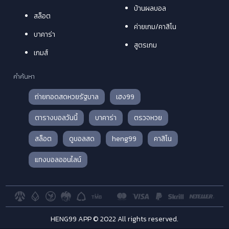
บ้านผลบอล
สล็อต
ค่ายเกม/คาสิโน
บาคาร่า
สูตรเกม
เกมส์
คำค้นหา
ถ่ายทอดสดหวยรัฐบาล
เฮง99
ตารางบอลวันนี้
บาคาร่า
ตรวจหวย
สล็อต
ดูบอลสด
heng99
คาสิโน
แทงบอลออนไลน์
HENG99 APP © 2022 All rights reserved.