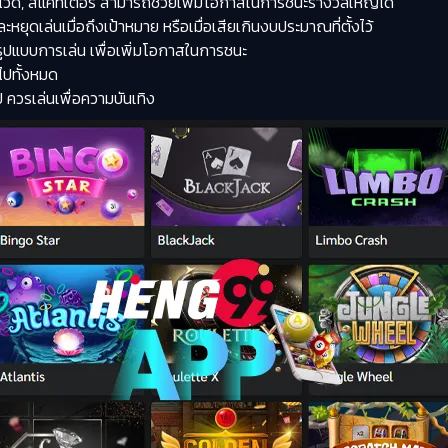
ิน, ไวด์, สแคทเตอร์ สามารถช่วยเพิ่มโอกาสในการชนะรางวัลใหญ่ได้
ุดเล่นเมื่อถึงเป้าหมาย หรือเมื่อเสียเกินงบประมาณที่ตั้งไว้
ละรูปแบบการเล่น เพื่อเพิ่มโอกาสในการชนะ
ไปทั้งหมด
ป ควรเล่นเพื่อความบันเทิง