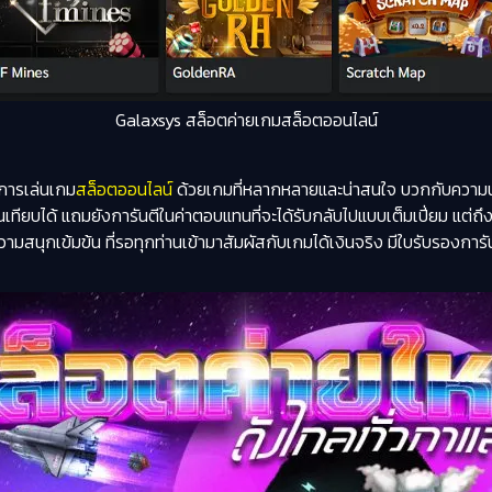
Galaxsys สล็อตค่ายเกมสล็อตออนไลน์
งการเล่นเกม
สล็อตออนไลน์
ด้วยเกมที่หลากหลายและน่าสนใจ บวกกับความน่
ทียบได้ แถมยังการันตีในค่าตอบแทนที่จะได้รับกลับไปแบบเต็มเปี่ยม แต่ถึงอย
วามสนุกเข้มข้น ที่รอทุกท่านเข้ามาสัมผัสกับเกมได้เงินจริง มีใบรับรองก