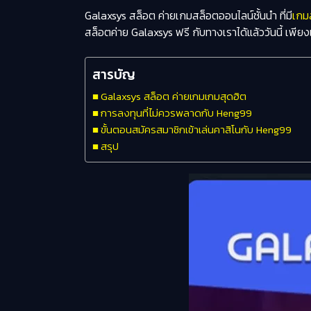
Galaxsys สล็อต ค่ายเกมสล็อตออนไลน์ชั้นนำ ที่มี
เกม
สล็อตค่าย Galaxsys ฟรี กับทางเราได้แล้ววันนี้ เพีย
สารบัญ
Galaxsys สล็อต ค่ายเกมเกมสุดฮิต
การลงทุนที่ไม่ควรพลาดกับ Heng99
ขั้นตอนสมัครสมาชิกเข้าเล่นคาสิโนกับ Heng99
สรุป