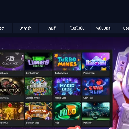
็อต
บาคาร่า
เกมส์
โปรโมชั่น
พนันบอล
บอ