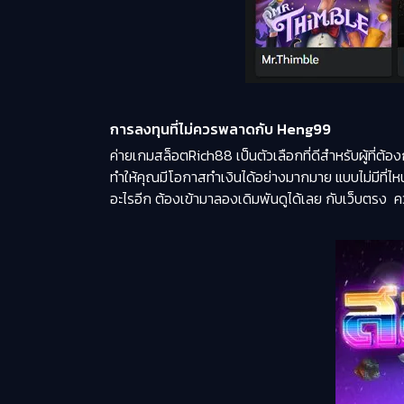
การลงทุนที่ไม่ควรพลาดกับ Heng99
ค่ายเกมสล็อตRich88 เป็นตัวเลือกที่ดีสำหรับผู้ที่ต้อ
ทำให้คุณมีโอกาสทำเงินได้อย่างมากมาย แบบไม่มีที่ไหนเ
อะไรอีก ต้องเข้ามาลองเดิมพันดูได้เลย กับเว็บตรง ค