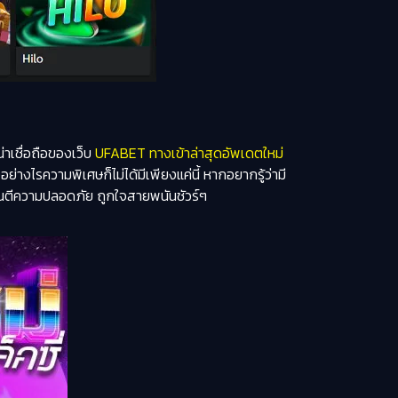
าเชื่อถือของเว็บ
UFABET ทางเข้าล่าสุดอัพเดตใหม่
่างไรความพิเศษก็ไม่ได้มีเพียงแค่นี้ หากอยากรู้ว่ามี
ารันตีความปลอดภัย ถูกใจสายพนันชัวร์ๆ