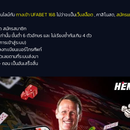
นไลน์กับ
ทางเข้า UFABET 168
ไม่ว่าจะเป็น
เว็บสล็อต
, คาสิโนสด,
สมัคร
ด สมัครสมาชิก
ั้น ขั้นต่ำ 6 ตัวอักษร และ ไม่เรียงซ้ำกันเกิน 4 ตัว
นการเข้าสู่ระบบ)
งทะเบียนเบอร์โทรศัพท์
วเลขตามที่ระบบส่งมา
 ถอน เป็นอันเสร็จสิ้น