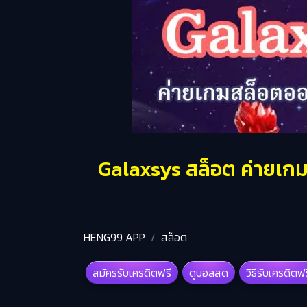
Galaxsys สล็อต ค่ายเก
HENG99 APP
สล็อต
สมัครรับเครดิตฟรี
ดูบอลสด
วิธีรับเครดิตฟ