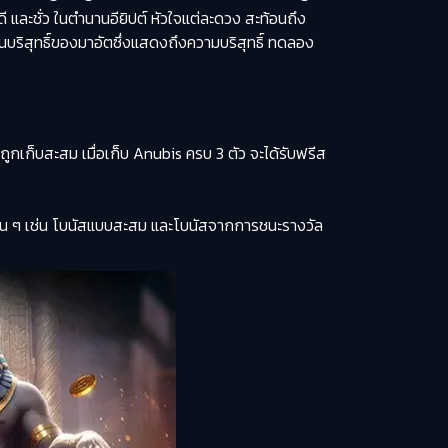
 และชั่ว ในตำนานอียิปต์ หัวใจแต่ละดวง สะท้อนถึง
บริสุทธิ์ของมาอัตซึ่งแสดงถึงความบริสุทธิ์ ทดลอง
กเก็บสะสม เมื่อเก็บ Anubis ครบ 3 ตัว จะได้รับฟรีส
 อื่น ๆ เช่น โบนัสแบบสะสม และโบนัสจากการชนะรางวัล