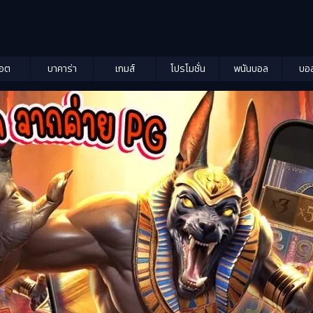
็อต
บาคาร่า
เกมส์
โปรโมชั่น
พนันบอล
บอ