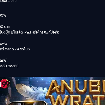
โดยไม่ต้องรอ
100%
000 บาท
น้ตบุ๊ก แท็บเล็ต iPad หรือโทรศัพท์มือถือ
ิมพัน
อร์ ตลอด 24 ชั่วโมง
ตฤกษ์
ดับ ต้องที่นี่