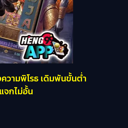
ความพิโรธ เดิมพันขั้นต่ำ
แจกไม่อั้น