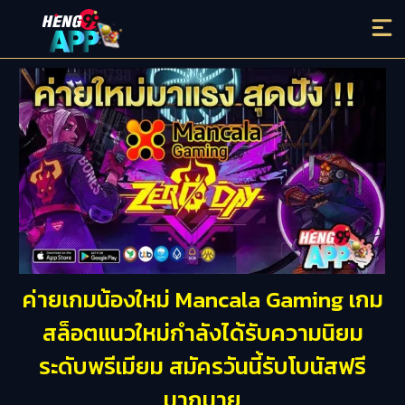
ค่ายเกมน้องใหม่ Mancala Gaming เกม
สล็อตแนวใหม่กำลังได้รับความนิยม
ระดับพรีเมียม สมัครวันนี้รับโบนัสฟรี
มากมาย