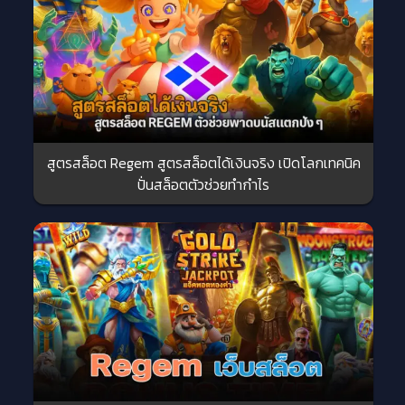
สูตรสล็อต Regem สูตรสล็อตได้เงินจริง เปิดโลกเทคนิค
ปั่นสล็อตตัวช่วยทำกำไร