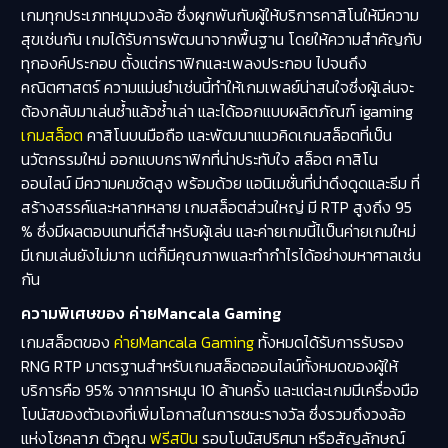
เกมทุกประเภทหมุนวงล้อ ซึ่งผูกพันกับผู้ให้บริการคาสิโนให้มีความ
สุขเช่นกัน เกมได้รับการพัฒนาจากพื้นฐาน โดยให้ความสำคัญกับ
ทุกองค์ประกอบ ตั้งแต่กราฟิกและเพลงประกอบ ไปจนถึง
คณิตศาสตร์ ความแม่นยำเช่นนี้ทำให้เกมเพลย์น่าสนใจซึ่งผู้เล่นจะ
ต้องกลับมาเล่นซ้ำแล้วซ้ำเล่า และได้ออกแบบผลิตภัณฑ์ igaming
เกมสล็อต
คาสิโนบนมือถือ และพัฒนาแนวคิดเกมสล็อตที่เป็น
นวัตกรรมใหม่ ออกแบบกราฟิกที่น่าประทับใจ สล็อต คาสิโน
ออนไลน์ มีความคมชัดสูง พร้อมด้วย แอนิเมชั่นที่น่าดึงดูดและธีม ที่
สร้างสรรค์และหลากหลาย เกมสล็อตส่วนใหญ่ มี RTP สูงถึง 95
% ซึ่งมีผลตอบแทนที่ดีสำหรับผู้เล่น และค่ายเกมนี้ไเป็นค่ายเกมใหม่
มีเกมเล่นยังไม่มาก แต่ก็มีคุณภาพและทำกำไรได้อย่างมหาศาลเช่น
กัน
ความพิเศษของ ค่ายMancala Gaming
เกมสล็อตของ
ค่ายMancala Gaming
ทั้งหมดได้รับการรับรอง
RNG RTP มาตรฐานสำหรับเกมสล็อตออนไลน์ทั้งหมดของผู้ให้
บริการคือ 95% จากการหมุน 10 ล้านครั้ง และแต่ละเกมมีเครื่องมือ
โบนัสของตัวเองที่เพิ่มโอกาสในการชนะรางวัล ซึ่งรวมถึงวงล้อ
แห่งโชคลาภ ตัวคูณ
ฟรีสปิน
รอบโบนัสปริศนา หรือสัญลักษณ์