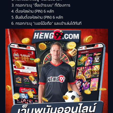
กรอก/ระบุ “ชื่อเข้าระบบ” ที่ต้องการ
ตั้งรหัสผ่าน (PIN) 6 หลัก
ยืนยันตั้งรหัสผ่าน (PIN) 6 หลัก
กรอก/ระบุ “เบอร์มือถือ” และเข้าเล่นได้ทันที