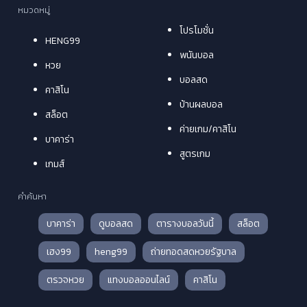
หมวดหมู่
โปรโมชั่น
HENG99
พนันบอล
หวย
บอลสด
คาสิโน
บ้านผลบอล
สล็อต
ค่ายเกม/คาสิโน
บาคาร่า
สูตรเกม
เกมส์
คำค้นหา
บาคาร่า
ดูบอลสด
ตารางบอลวันนี้
สล็อต
เฮง99
heng99
ถ่ายทอดสดหวยรัฐบาล
ตรวจหวย
แทงบอลออนไลน์
คาสิโน