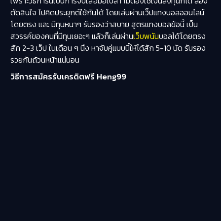
เพราะวิธีการนี้เป็นการจับเสือมือเปล่า ไม่ต้องใช้เงินลงทุนก็ได้ ลอง
ตัดสินใจ ไปคิดประยุกต์ใช้กันได้ โดยเล่นผ่านเว็ปแทงบอลออนไลน์
โดยตรง และ มีทุนหนาๆ รับรองว่าสบาย สูตรแทงบอลข้อนี้ เป็น
สวรรค์ของคนที่มีทุนเยอะๆ แล้วก็เล่นผ่าน
เว็บพนัน
บอลได้โดยตรง
สัก 2-3 เว็ป ในเดือน ๆ นึง หาจับคู่แบบนี้ให้ได้สัก 5-10 นัด รับรอง
รวยกันถ้วนหน้าแน่นอน
วิธีการสมัครรับเครดิตฟรี Heng99