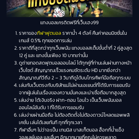
แทงบอลเครดิตฟรีที่เว็บเฮง99
ราคาของ
กีฬาฟุตบอล
ราคาน้ำ 4 ตังค์ คืนค่าคอมมิชชั่นใน
เกมส์ 0.5% ทุกยอดการเล่น
ราคาดีที่สุดกว่าทุกเว็บพนัน แทงบอลสเต็ปขั้นต่ำที่ 2 คู่สูงสุด
12 คู่ และ แทงขั้นเพียง 10 บาทเท่านั้น
ดูถ่ายทอดสดฟุตบอลออนไลน์ ได้ทุกคู่ที่ท่านเล่นผ่านทางหน้า
เว็บไซต์ สัญญาณเร็วแรงคมชัดระดับ HD มากยิ่งกว่า
สัญญาณทีวีถึง 2 – 3 วินาทีดูได้บนโทรศัพท์มือถือทุกระบบ
เล่นกับเว็บตรงกับบริษัทแม่ไม่ผ่านเอเยนต์ที่ได้รับการยอมรับ
จากผู้เล่นในเรื่องของความมั่นคงและน่าเชื่อถือมากสูงสุด
เล่นง่าย ได้เงินจริง ฝาก-ถอน โอนไว เป็นเว็บพนันบอล
ออนไลน์อันดับ 1 ที่ได้รับการยอมรับ
เล่นง่ายผ่านมือถือ ไม่ต้องติดตั้งไม่ต้องดาวน์โหลดแอพพลิ
เคชั่น เล่นได้เลยทันที ทุกที่ทุกเวลา
กีฬาอื่นๆ ไม่ว่าจะเป็น เทนนิส บาสเก็ตบอล ฮ็อกกี้น้ำแข็ง
วอลเลย์บอล และอื่นๆ อีกมากมายที่คุณไม่ควรพลาด