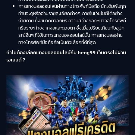
การแทงบอลออนไลน์ผ่านทางโทรศัพท์มือถือ นักเดิมพันทุก
ท่านจะดูหรืออ่านรายละเอียดต่างๆ ภายในเว็บไซต์ได้อย่าง
ง่ายดาย ทั้งขนาดตัวอักษร ความสว่างของหน้าจอโทรศัพท์
หรือระยะห่างจากจอและดวงตา ซึ่งเมื่อเปรียบเทียบกับอุปก
รณ์อื่นๆ ที่ใช้ในการแทงบอลออนไลน์นั้น การแทงบอลผ่าน
ทางโทรศัพท์มือถือถือเป็นตัวเลือกที่ดีที่สุด
ทำไมต้องเลือกแทงบอลออนไลน์กับ heng99 เว็บตรงไม่ผ่าน
เอเยนต์ ?