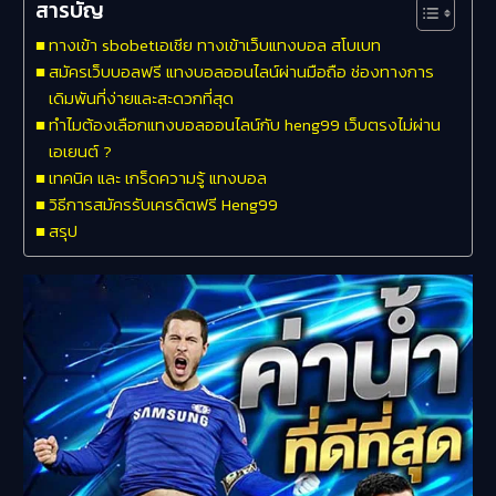
สารบัญ
ทางเข้า sbobetเอเชีย ทางเข้าเว็บแทงบอล สโบเบท
สมัครเว็บบอลฟรี แทงบอลออนไลน์ผ่านมือถือ ช่องทางการ
เดิมพันที่ง่ายและสะดวกที่สุด
ทำไมต้องเลือกแทงบอลออนไลน์กับ heng99 เว็บตรงไม่ผ่าน
เอเยนต์ ?
เทคนิค และ เกร็ดความรู้ แทงบอล
วิธีการสมัครรับเครดิตฟรี Heng99
สรุป