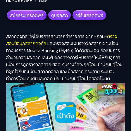
HENG99 APP
หวย
สมัครรับเครดิตฟรี
ดูบอลสด
วิธีรับเครดิตฟรี
สลากดิจิทัล
ที่ผู้ใช้บริการสามารถทำรายการ ฝาก–ถอน-
ตรวจ
สอบข้อมูลสลากดิจิทัล
และตรวจสอบเงินรางวัลสลาก ผ่านช่อง
ทางบริการ Mobile Banking (MyMo) ได้ด้วยตนเอง ถือเป็นการ
อำนวยความสะดวกและเพิ่มช่องทางการให้บริการใหม่ให้กับลูกค้า
เมื่อมีการถูกรางวัลสลาก ยอดเงินรางวัลจะถูกโอนเข้าบัญชีคู่โอน
ที่ผูกไว้กับทะเบียนสลากดิจิทัล และเมื่อสลาก ครบอายุ ระบบจะ
ทำการโอนเงินต้นและดอกเบี้ย เข้าบัญชีคู่โอนโดยอัตโนมัติ