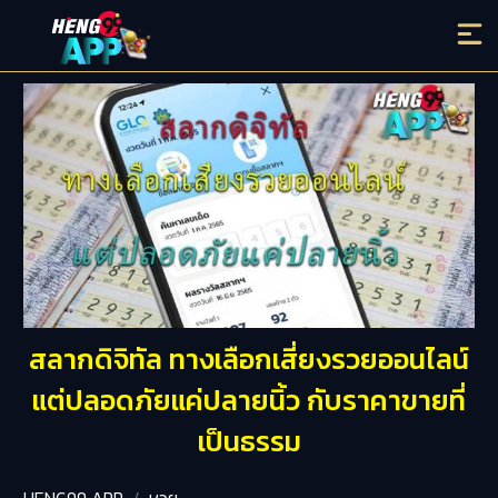
สลากดิจิทัล ทางเลือกเสี่ยงรวยออนไลน์
แต่ปลอดภัยแค่ปลายนิ้ว กับราคาขายที่
เป็นธรรม