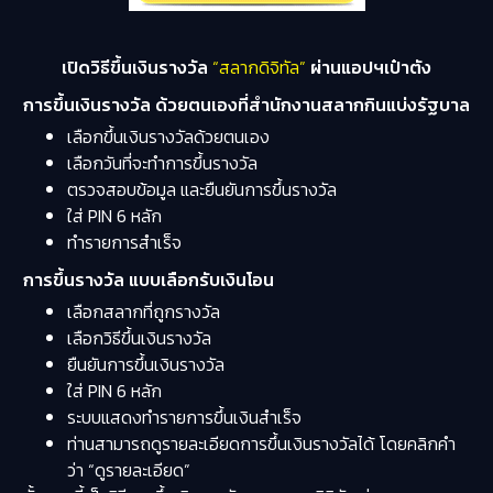
เปิดวิธีขึ้นเงินรางวัล
“สลากดิจิทัล”
ผ่านแอปฯเป๋าตัง
การขึ้นเงินรางวัล ด้วยตนเองที่สำนักงานสลากกินแบ่งรัฐบาล
เลือกขึ้นเงินรางวัลด้วยตนเอง
เลือกวันที่จะทำการขึ้นรางวัล
ตรวจสอบข้อมูล และยืนยันการขึ้นรางวัล
ใส่ PIN 6 หลัก
ทำรายการสำเร็จ
การขึ้นรางวัล แบบเลือกรับเงินโอน
เลือกสลากที่ถูกรางวัล
เลือกวิธีขึ้นเงินรางวัล
ยืนยันการขึ้นเงินรางวัล
ใส่ PIN 6 หลัก
ระบบแสดงทำรายการขึ้นเงินสำเร็จ
ท่านสามารถดูรายละเอียดการขึ้นเงินรางวัลได้ โดยคลิกคำ
ว่า “ดูรายละเอียด”