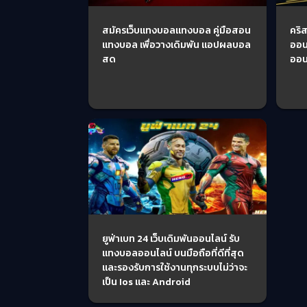
สมัครเว็บแทงบอลแทงบอล คู่มือสอน
คริส
แทงบอล เพื่อวางเดิมพัน แอปผลบอล
ออนไ
สด
ออนไ
ยูฟ่าเบท 24 เว็บเดิมพันออนไลน์ รับ
แทงบอลออนไลน์ บนมือถือที่ดีที่สุด
และรองรับการใช้งานทุกระบบไม่ว่าจะ
เป็น Ios และ Android