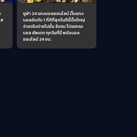
ง
ยูฟ่า 24 แทงบอลออนไลน์ เว็บแทง
าส
บอลอันดับ 1 ที่ดีที่สุดในปีนี้เว็บใหญ่
จ่ายจริงจ่ายไม่อั้น รับชม โปรแกรม
บอล อัพเดท ทุกวันที่นี่ พนันบอล
ออนไลน์ 24 ชม.