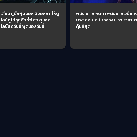
เตียน คู่มือฟุตบอล มีบอลสดให้ดู
พนัน บา ส กติกา พนันบาส วิธี แท
ลน์ดูได้ทุกลีกทั่วโลก ดูบอล
บาส ออนไลน์ sbobet เรท ราคาบ
ลน์สดวันนี้ ฟุตบอลวันนี้
คุ้มที่สุด