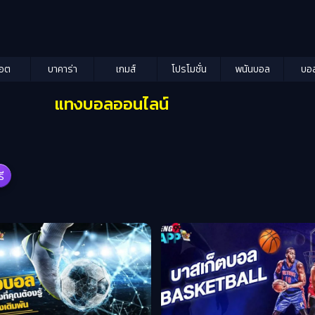
็อต
บาคาร่า
เกมส์
โปรโมชั่น
พนันบอล
บอ
แทงบอลออนไลน์
รี