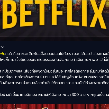
าง
มพัน
คนใดที่อยากจะเดิมพันสล็อตออนไลน์ไปกับเรา บอกได้เลยว่าช่องทางเข้า 
กที่ไหนก็ตาม เว็บไซต์ของเราคัดสรรและคัดเลือกเกมทำเงินคุณภาพมาไว้ที่นี่
มีรูปภาพและเสียงที่อัพเดทใหม่อยู่เสมอ หากใครต้องการเล่นเกมที่สดใหม
นเยอะที่สุด หากใครต้องการเล่นเกมและได้รับสัญลักษณ์พิเศษตลอดเวลาให้เ
เดิมพันสามารถเล่นเกมสล็อตทำเงินได้ตลอดเวลา แถมยังมีช่วงเวลานาทีทอ
่างดีเยี่ยม แถมมีเกมมากมายให้เลือกมากกว่า 300 เกม หากคุณเป็นคนที่