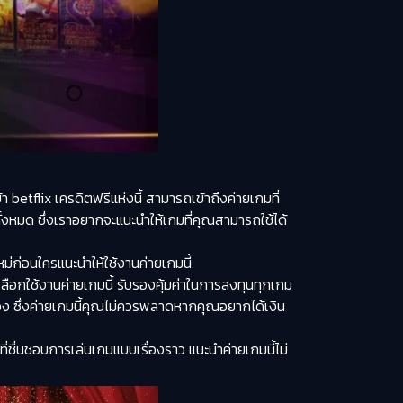
betflix เครดิตฟรีแห่งนี้ สามารถเข้าถึงค่ายเกมที่
ทั้งหมด ซึ่งเราอยากจะแนะนำให้เกมที่คุณสามารถใช้ได้
่ก่อนใครแนะนำให้ใช้งานค่ายเกมนี้
ลือกใช้งานค่ายเกมนี้ รับรองคุ้มค่าในการลงทุนทุกเกม
ง ซึ่งค่ายเกมนี้คุณไม่ควรพลาดหากคุณอยากได้เงิน
ชื่นชอบการเล่นเกมแบบเรื่องราว แนะนำค่ายเกมนี้ไม่