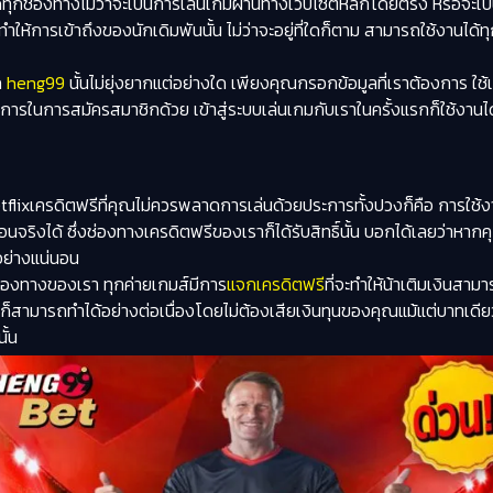
ทุกช่องทางไม่ว่าจะเป็นการเล่นเกมผ่านทางเว็บไซต์หลักโดยตรง หรือจะเป็นก
ำให้การเข้าถึงของนักเดิมพันนั้น ไม่ว่าจะอยู่ที่ใดก็ตาม สามารถใช้งานได้
ก
heng99
นั้นไม่ยุ่งยากแต่อย่างใด เพียงคุณกรอกข้อมูลที่เราต้องการ 
บริการในการสมัครสมาชิกด้วย เข้าสู่ระบบเล่นเกมกับเราในครั้งแรกก็ใช้งา
etflixเครดิตฟรีที่คุณไม่ควรพลาดการเล่นด้วยประการทั้งปวงก็คือ การใช
อนจริงได้ ซึ่งช่องทางเครดิตฟรีของเราก็ได้รับสิทธิ์นั้น บอกได้เลยว่
อย่างแน่นอน
ช่องทางของเรา ทุกค่ายเกมส์มีการ
แจกเครดิตฟรี
ที่จะทำให้น้าเติมเงินสา
สามารถทำได้อย่างต่อเนื่องโดยไม่ต้องเสียเงินทุนของคุณแม้แต่บาทเดียว
ั้น