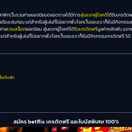
ทางเบทฟิกเว็บรวมค่ายยอดนิยมตลอดกาลได้มีการ
สุ่มแจกผู้โชคดี
ได้รับเครดิต
ต้องเล่นก่อน แต่สำหรับผู้เล่นที่ไม่อยากพึ่งโชคเว็บของเราก็ยังมีกิจกรรม
ค่าย
เกมสล็อต
ยอดนิยม สุ่มแจกผู้โชคดีได้
รับเครดิตฟรี
มูลค่าหลักพัน แจก
่สำหรับผู้เล่นที่ไม่อยากพึ่งโชคเว็บของเราก็ยังมีกิจกรรมเครดิตฟรี 50 ให
ไซต์หลัก
ง
สมัคร betflix เครดิตฟรี และโบนัสพิเศษ 100%