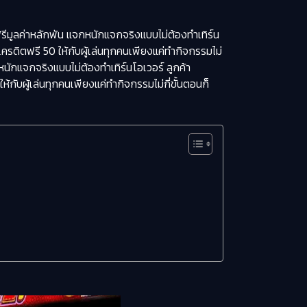
ฟรีมูลค่าหลักพัน แจกหนักแจกจริงแบบไม่ต้องทำเทิร์น
เครดิตฟรี 50 ให้กับผู้เล่นทุกคนเพียงแค่ทำกิจกรรมไม่
หนักแจกจริงแบบไม่ต้องทำเทิร์นโอเวอร์ ลูกค้า
้กับผู้เล่นทุกคนเพียงแค่ทำกิจกรรมไม่กี่ขั้นตอนก็