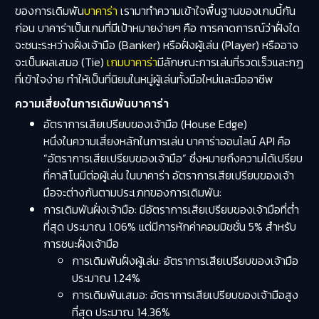
ของการเดิมพัน
บาคาร่า
เรามาทำความเข้าใจพื้นฐานของเกมนี้กัน
ก่อน บาคาร่าเป็นเกมที่มีเป้าหมายง่ายๆ คือ การคาดการณ์ว่าฝั่งใด
จะชนะระหว่างฝั่งเจ้ามือ (Banker) หรือฝั่งผู้เล่น (Player) หรืออาจ
จะเป็นผลเสมอ (Tie)
เกมบาคาร่า
มีลักษณะการเล่นที่รวดเร็วและกฎ
ที่เข้าใจง่าย ทำให้เป็นที่นิยมในหมู่ผู้เล่นทั้งมือใหม่และมืออาชีพ
ความเสี่ยงในการเดิมพันบาคาร่า
อัตราการเสียเปรียบของเจ้ามือ (House Edge)
หนึ่งในความเสี่ยงหลักในการเล่น บาคาร่าออนไลน์ API คือ
“อัตราการเสียเปรียบของเจ้ามือ” ซึ่งหมายถึงความได้เปรียบ
ที่คาสิโนมีต่อผู้เล่น ในบาคาร่า อัตราการเสียเปรียบของเจ้า
มือจะต่างกันตามประเภทของการเดิมพัน:
การเดิมพันฝั่งเจ้ามือ: มีอัตราการเสียเปรียบของเจ้ามือที่ต่ำ
ที่สุด ประมาณ 1.06% แต่มีการหักค่าคอมมิชชั่น 5% สำหรับ
การชนะฝั่งเจ้ามือ
การเดิมพันฝั่งผู้เล่น: อัตราการเสียเปรียบของเจ้ามือ
ประมาณ 1.24%
การเดิมพันเสมอ: อัตราการเสียเปรียบของเจ้ามือสูง
ที่สุด ประมาณ 14.36%