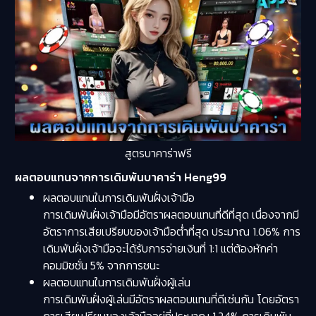
สูตรบาคาร่าฟรี
ผลตอบแทนจากการเดิมพันบาคาร่า Heng99
ผลตอบแทนในการเดิมพันฝั่งเจ้ามือ
การเดิมพันฝั่งเจ้ามือมีอัตราผลตอบแทนที่ดีที่สุด เนื่องจากมี
อัตราการเสียเปรียบของเจ้ามือต่ำที่สุด ประมาณ 1.06% การ
เดิมพันฝั่งเจ้ามือจะได้รับการจ่ายเงินที่ 1:1 แต่ต้องหักค่า
คอมมิชชั่น 5% จากการชนะ
ผลตอบแทนในการเดิมพันฝั่งผู้เล่น
การเดิมพันฝั่งผู้เล่นมีอัตราผลตอบแทนที่ดีเช่นกัน โดยอัตรา
การเสียเปรียบของเจ้ามืออยู่ที่ประมาณ 1.24% การเดิมพัน