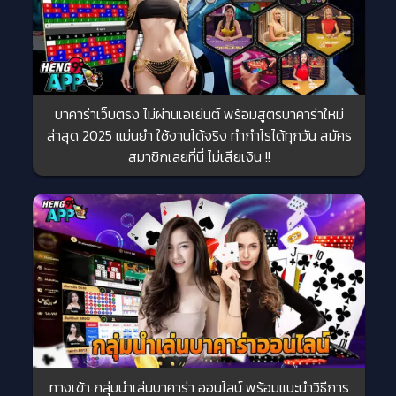
บาคาร่าเว็บตรง ไม่ผ่านเอเย่นต์ พร้อมสูตรบาคาร่าใหม่
ล่าสุด 2025 แม่นยำ ใช้งานได้จริง ทำกำไรได้ทุกวัน สมัคร
สมาชิกเลยที่นี่ ไม่เสียเงิน !!
ทางเข้า กลุ่มนำเล่นบาคาร่า ออนไลน์ พร้อมแนะนำวิธีการ