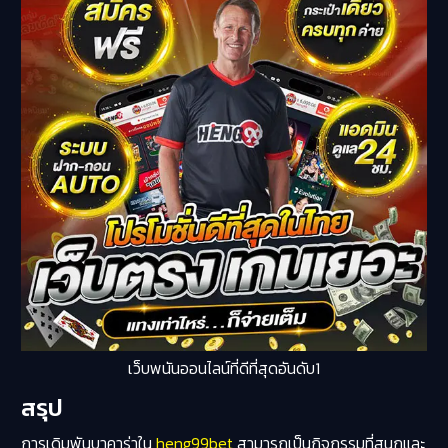
เว็บพนันออนไลน์ที่ดีที่สุดอันดับ1
สรุป
การเดิมพันบาคาร่าใน
heng99bet
สามารถเป็นกิจกรรมที่สนุกและ