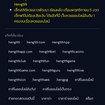
Heng99
เช็กสถิติหวยลาวพัฒนา ย้อนหลัง เดือนพฤศจิกายน 5 งวด
เช็กฟรีไม่ต้องเสียเงิน ได้แล้วที่นี่ เว็บหวยออนไลน์อันดับ 1
ครบจบเรื่องหวยออนไลน์
แท็กที่เกี่ยวข้อง
heng99
heng99.com
Heng99App
heng99app.com
heng99bet
heng99casino
heng99club
heng99fun
heng99game
heng99Game.com
heng99guru
heng99live
heng99slot
heng99web
hengpg
คาสิโนออนไลน์
คาสิโนออนไลน์อันดับ1
คาสิโนออนไลน์เว็บตรง
ถ่ายทอดสดบอลวันนี้
บาคาร่า
บาคาร่าออนไลน์
สล็อต