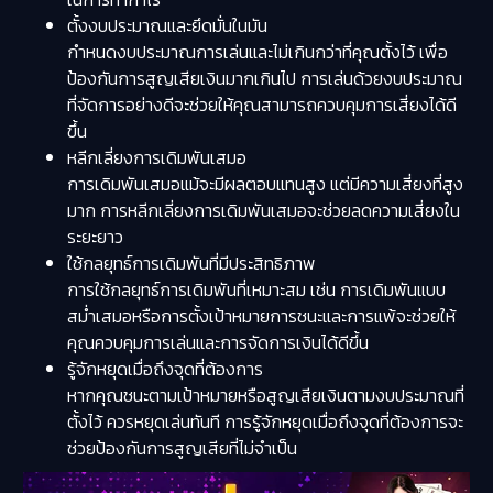
ตั้งงบประมาณและยึดมั่นในมัน
กำหนดงบประมาณการเล่นและไม่เกินกว่าที่คุณตั้งไว้ เพื่อ
ป้องกันการสูญเสียเงินมากเกินไป การเล่นด้วยงบประมาณ
ที่จัดการอย่างดีจะช่วยให้คุณสามารถควบคุมการเสี่ยงได้ดี
ขึ้น
หลีกเลี่ยงการเดิมพันเสมอ
การเดิมพันเสมอแม้จะมีผลตอบแทนสูง แต่มีความเสี่ยงที่สูง
มาก การหลีกเลี่ยงการเดิมพันเสมอจะช่วยลดความเสี่ยงใน
ระยะยาว
ใช้กลยุทธ์การเดิมพันที่มีประสิทธิภาพ
การใช้กลยุทธ์การเดิมพันที่เหมาะสม เช่น การเดิมพันแบบ
สม่ำเสมอหรือการตั้งเป้าหมายการชนะและการแพ้จะช่วยให้
คุณควบคุมการเล่นและการจัดการเงินได้ดีขึ้น
รู้จักหยุดเมื่อถึงจุดที่ต้องการ
หากคุณชนะตามเป้าหมายหรือสูญเสียเงินตามงบประมาณที่
ตั้งไว้ ควรหยุดเล่นทันที การรู้จักหยุดเมื่อถึงจุดที่ต้องการจะ
ช่วยป้องกันการสูญเสียที่ไม่จำเป็น