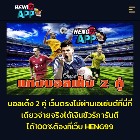
บอลเต็ง 2 คู่ เว็บตรงไม่ผ่านเอเย่นต์ที่นี่ที่
เดียวจ่ายจริงได้เงินชัวร์การันตี
ได้100%ต้องที่เว็บ HENG99