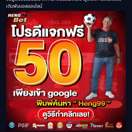
เดิมพันบอลออนไลน์