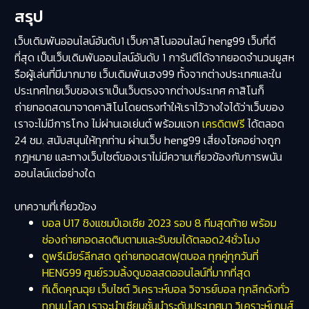
สรุป
เว็บเดิมพันออนไลน์อันดับ1 เว็บคาสิโนออนไลน์ heng99 เว็บที่ดี
ที่สุด เป็นเว็บเดิมพันออนไลน์อันดับ 1 การันตีได้จากยอดจำนวนยูสห
รือผู้เล่นที่มีมากมาย เว็บเดิมพันเฮง99 ทั้งจากต่างประเทศและใน
ประเทศไทยเว็บของเราเป็นเว็บตรงจากต่างประเทศ คาสิโนก็
ถ่ายทอดสดมาจาดคาสิโนโดยตรงทำให้เราไว้วางใจได้ว่าเว็บของ
เราจะไม่มีการโกง ไม่ผ่านเอเย่นต์ พร้อมแจก
เครดิตฟรี
ได้ตลอด
24 ชม. สนับสนุนให้ทุกท่าน ผ่านเว็บ heng99 เสี่ยงโชคอย่างถูก
กฎหมาย และทางเว็บไซต์ของเราไม่มีความเกี่ยวข้องกับการพนัน
ออนไลน์แต่อย่างใด
บทความที่เกี่ยวข้อง
บอล U17 ชิงแชมป์เอเชีย 2023 รอบ 8 ทีมสุดท้าย พร้อม
ช่องถ่ายทอดสดติมตามและรับชมได้ตลอด24ชั่วโมง
ดูพรีเมียร์ลีกสด ดูถ่ายทอดสดฟุตบอล ทุกคู่ทุกวันที่
HENG99 ศูนย์รวมลิ้งดูบอลสดออนไลน์ที่มากที่สุด
ทีเด็ดคุณฉุย เว็บไซต์ วิเคราะห์บอล วิจารย์บอล ทุกลีกดังทั่ว
ทุกมุมโลก เราจะนำเซียนชั้นนำระดับประเทศมา วิเคราะห์เกมส์