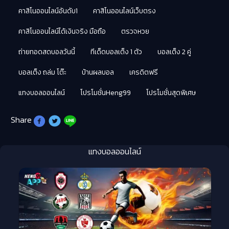
คาสิโนออนไลน์อันดับ1
คาสิโนออนไลน์เว็บตรง
คาสิโนออนไลน์ได้เงินจริง มือถือ
ตรวจหวย
ถ่ายทอดสดบอลวันนี้
ทีเด็ดบอลเต็ง 1 ตัว
บอลเต็ง 2 คู่
บอลเต็ง ถล่ม โต๊ะ
บ้านผลบอล
เครดิตฟรี
แทงบอลออนไลน์
โปรโมชั่นHeng99
โปรโมชั่นสุดพิเศษ
Share
แทงบอลออนไลน์