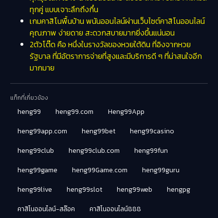
ทุกคู่ แบบเจาะลึกถึงกึ๋น
เกมคาสิโนพื้นบ้าน พนันออนไลน์ผ่านเว็บไซต์คาสิโนออนไลน์
คุณภาพ ง่ายดาย สะดวกสบายมากยิ่งขึ้นแน่นอน
2ตัวโต๊ด คือ หนึ่งในรางวัลของหวยใต้ดิน ที่อิงจากหวย
รัฐบาล ที่มีอัตราการจ่ายที่สูงและมีบริการดี ๆ ที่น่าสนใจอีก
มากมาย
แท็กที่เกี่ยวข้อง
heng99
heng99.com
Heng99App
heng99app.com
heng99bet
heng99casino
heng99club
heng99club.com
heng99fun
heng99game
heng99Game.com
heng99guru
heng99live
heng99slot
heng99web
hengpg
คาสิโนออนไลน์-สล๊อค
คาสิโนออนไลน์888