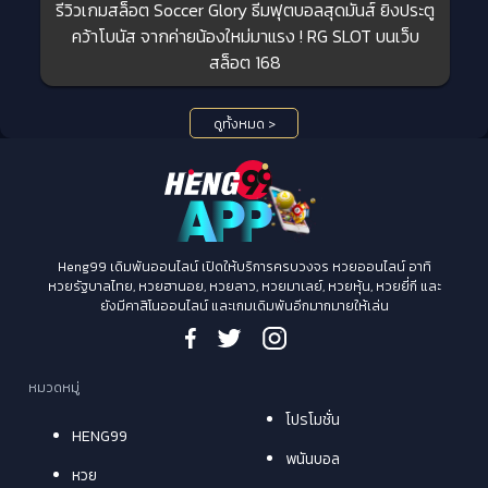
รีวิวเกมสล็อต Soccer Glory ธีมฟุตบอลสุดมันส์ ยิงประตู
คว้าโบนัส จากค่ายน้องใหม่มาแรง ! RG SLOT บนเว็บ
สล็อต 168
ดูทั้งหมด >
Heng99 เดิมพันออนไลน์ เปิดให้บริการครบวงจร หวยออนไลน์ อาทิ
หวยรัฐบาลไทย, หวยฮานอย, หวยลาว, หวยมาเลย์, หวยหุ้น, หวยยี่กี และ
ยังมีคาสิโนออนไลน์ และเกมเดิมพันอีกมากมายให้เล่น
หมวดหมู่
โปรโมชั่น
HENG99
พนันบอล
หวย