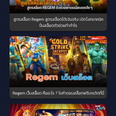
สูตรสล็อต Regem สูตรสล็อตได้เงินจริง เปิดโลกเทคนิค
ปั่นสล็อตตัวช่วยทำกำไร
Regem เว็บสล็อต คืออะไร ? ไขคำตอบสล็อตฟรีเครดิตที่นี่