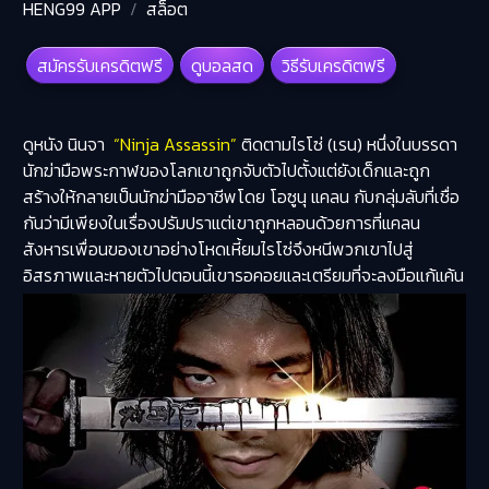
HENG99 APP
สล็อต
สมัครรับเครดิตฟรี
ดูบอลสด
วิธีรับเครดิตฟรี
ดูหนัง นินจา
“Ninja Assassin”
ติดตามไรโซ่ (เรน) หนึ่งในบรรดา
นักฆ่ามือพระกาฬของโลกเขาถูกจับตัวไปตั้งแต่ยังเด็กและถูก
สร้างให้กลายเป็นนักฆ่ามืออาชีพโดย โอซูนุ แคลน กับกลุ่มลับที่เชื่อ
กันว่ามีเพียงในเรื่องปรัมปราแต่เขาถูกหลอนด้วยการที่แคลน
สังหารเพื่อนของเขาอย่างโหดเหี้ยมไรโซ่จึงหนีพวกเขาไปสู่
อิสรภาพและหายตัวไปตอนนี้เขารอคอยและเตรียมที่จะลงมือแก้แค้น