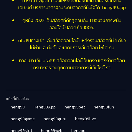
ทาง เข้า vip2541เว็บแห่งสล็อตออนไลน์ เล่นตรงไม่ผ่าน
เอเย่นต์ บริการมาตรฐานระดับสากลที่มั่นใจได้-heng99app
ดูหนัง 2022 เว็บสล็อตที่ดีที่สุดอันดับ 1 ของวงการพนัน
ออนไลน์ ปลอดภัย 100%
ufa191ทางเข้า เล่นสล็อตออนไลน์ แหล่งรวมสล็อตที่นี่ที่เดียว
ไม่ผ่านเอเย่นต์ และเทคนิการเล่นสล็อต ให้ได้เงิน
ทาง เข้า เว็บ ufa191 สล็อตออนไลน์เว็บตรง แตกง่ายสล็อต
ครบวงจร จบทุกความต้องการที่เว็บไซต์เรา
แท็กที่เกี่ยวข้อง
heng99
Heng99App
heng99bet
heng99fun
heng99game
heng99guru
heng99live
heng99slot
heng99web
hengpg