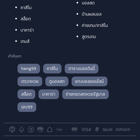
บอลสด
คาสิโน
บ้านผลบอล
สล็อต
ค่ายเกม/คาสิโน
บาคาร่า
สูตรเกม
เกมส์
คำค้นหา
heng99
คาสิโน
ตารางบอลวันนี้
ตรวจหวย
ดูบอลสด
แทงบอลออนไลน์
สล็อต
บาคาร่า
ถ่ายทอดสดหวยรัฐบาล
เฮง99