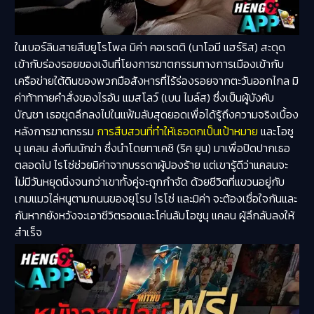
ในเบอร์ลินสายสืบยูโรโพล มิค่า คอเรตติ (นาโอมี แฮร์ริส) สะดุด
เข้ากับร่องรอยของเงินที่โยงการฆาตกรรมทางการเมืองเข้ากับ
เครือข่ายใต้ดินของพวกมือสังหารที่ไร้ร่องรอยจากตะวันออกไกล มิ
ค่าท้าทายคำสั่งของไรอัน แมสโลว์ (เบน ไมล์ส) ซึ่งเป็นผู้บังคับ
บัญชา เธอขุดลึกลงไปในแฟ้มลับสุดยอดเพื่อได้รู้ถึงความจริงเบื้อง
หลังการฆาตกรรม
การสืบสวนที่ทำให้เธอตกเป็นเป้าหมาย
และโอซู
นุ แคลน ส่งทีมนักฆ่า ซึ่งนำโดยทาเคชิ (ริค ยูน) มาเพื่อปิดปากเธอ
ตลอดไป ไรโซ่ช่วยมิค่าจากบรรดาผู้ปองร้าย แต่เขารู้ดีว่าแคลนจะ
ไม่มีวันหยุดนิ่งจนกว่าเขาทั้งคู่จะถูกกำจัด ด้วยชีวิตที่แขวนอยู่กับ
เกมแมวไล่หนูตามถนนของยุโรป ไรโซ่ และมิค่า จะต้องเชื่อใจกันและ
กันหากยังหวังจะเอาชีวิตรอดและโค่นล้มโอซูนุ แคลน ผู้ลึกลับลงให้
สำเร็จ