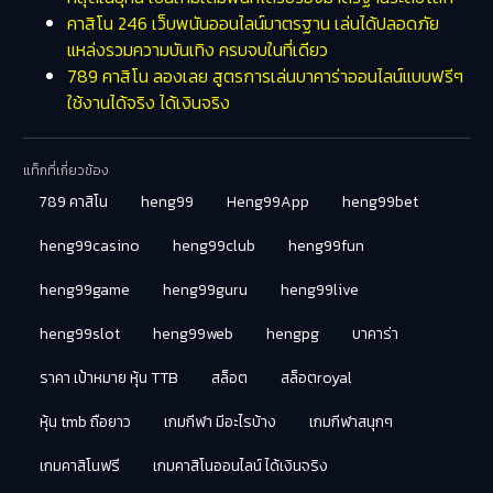
คาสิโน 246 เว็บพนันออนไลน์มาตรฐาน เล่นได้ปลอดภัย
แหล่งรวมความบันเทิง ครบจบในที่เดียว
789 คาสิโน ลองเลย สูตรการเล่นบาคาร่าออนไลน์แบบฟรีๆ
ใช้งานได้จริง ได้เงินจริง
แท็กที่เกี่ยวข้อง
789 คาสิโน
heng99
Heng99App
heng99bet
heng99casino
heng99club
heng99fun
heng99game
heng99guru
heng99live
heng99slot
heng99web
hengpg
บาคาร่า
ราคา เป้าหมาย หุ้น TTB
สล็อต
สล็อตroyal
หุ้น tmb ถือยาว
เกมกีฬา มีอะไรบ้าง
เกมกีฬาสนุกๆ
เกมคาสิโนฟรี
เกมคาสิโนออนไลน์ ได้เงินจริง