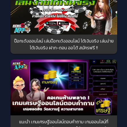
ป๊อกเด้งออนไลน์ เล่นป๊อกเด้งออนไลน์ ได้เงินจริง เล่นง่าย
ได้เงินจริง ฝาก-ถอน ออโต้ สมัครฟรี !!
แนะนำ เกมเศรษฐีออนไลน์ตอบคําถาม เกมออนไลน์ที่