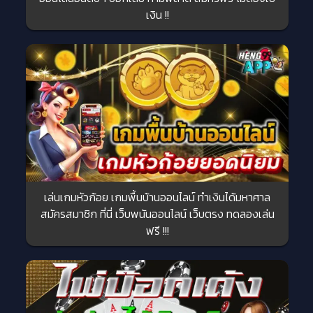
เงิน !!
เล่นเกมหัวก้อย เกมพื้นบ้านออนไลน์ ทำเงินได้มหาศาล
สมัครสมาชิก ที่นี่ เว็บพนันออนไลน์ เว็บตรง ทดลองเล่น
ฟรี !!!