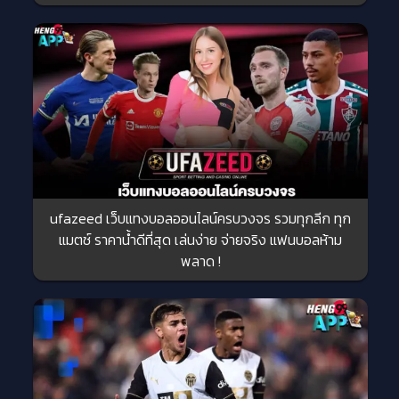
ufazeed เว็บแทงบอลออนไลน์ครบวงจร รวมทุกลีก ทุก
แมตช์ ราคาน้ำดีที่สุด เล่นง่าย จ่ายจริง แฟนบอลห้าม
พลาด !