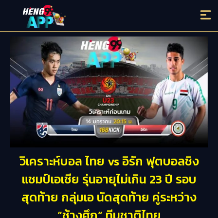
วิเคราะห์บอล ไทย vs อิรัก ฟุตบอลชิง
แชมป์เอเชีย รุ่นอายุไม่เกิน 23 ปี รอบ
สุดท้าย กลุ่มเอ นัดสุดท้าย คู่ระหว่าง
“ช้างศึก” ทีมชาติไทย