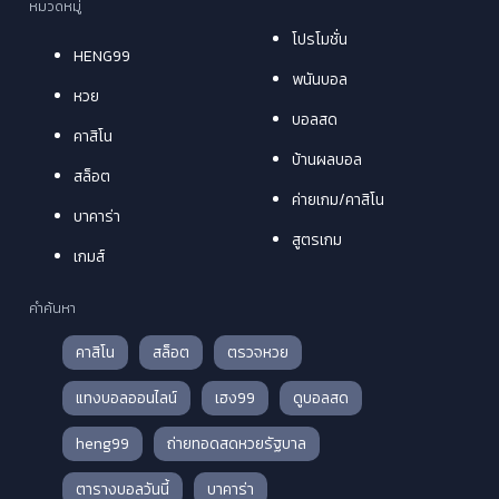
หมวดหมู่
โปรโมชั่น
HENG99
พนันบอล
หวย
บอลสด
คาสิโน
บ้านผลบอล
สล็อต
ค่ายเกม/คาสิโน
บาคาร่า
สูตรเกม
เกมส์
คำค้นหา
คาสิโน
สล็อต
ตรวจหวย
แทงบอลออนไลน์
เฮง99
ดูบอลสด
heng99
ถ่ายทอดสดหวยรัฐบาล
ตารางบอลวันนี้
บาคาร่า