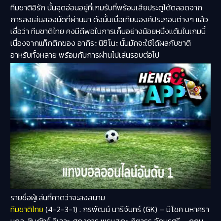
ทีมชาติอิรัก นั้นจุดอ่อนอยู่ที่เกมรับที่พร้อมเสียประตูได้ตลอดจาก
การลงเล่นสองนัดที่ผ่านมา ดังนั้นเมื่อเทียบองค์ประกอบต่างๆ แล้ว
เชื่อว่า ทีมชาติไทย คงมีดีพอในการเก็บอย่างน้อยหนึ่งแต้มในเกมนี้
เนื่องจากแท็กติกของ อากิระ นิชิโนะ นั้นมักจะใช้ได้ผลกับชาติ
อาหรับทั้งหลาย พร้อมกับการผ่านไปเล่นรอบต่อไป
รายชื่อผู้เล่นที่คาดว่าจะลงสนาม
ทีมชาติไทย
(4-2-3-1) : กรพัฒน์ นารีจันทร์ (GK) – มีโชค มหาศรา
นุกูล, ชินภัทร์ ลีเอาะ, ศฤงคาร พรมสุภะ, ทิตาธร อักษรศรี – กฤษ