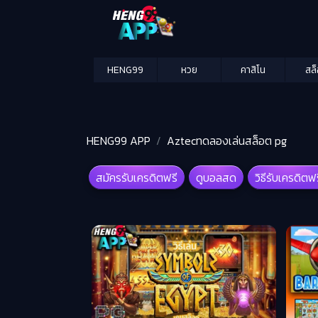
HENG99
หวย
คาสิโน
สล
HENG99 APP
Aztecทดลองเล่นสล็อต pg
สมัครรับเครดิตฟรี
ดูบอลสด
วิธีรับเครดิตฟ