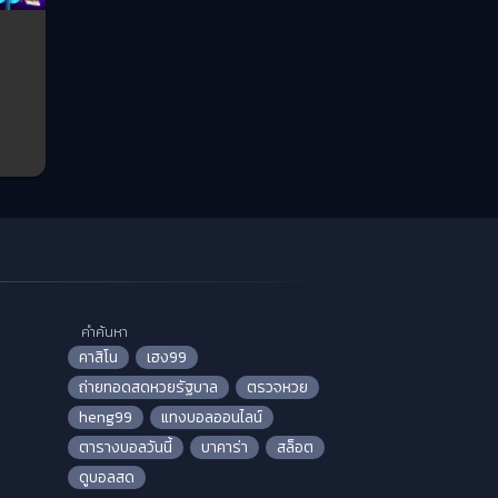
คำค้นหา
คาสิโน
เฮง99
ถ่ายทอดสดหวยรัฐบาล
ตรวจหวย
heng99
แทงบอลออนไลน์
ตารางบอลวันนี้
บาคาร่า
สล็อต
ดูบอลสด