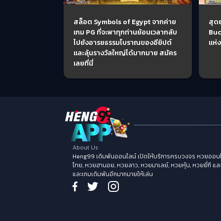
สล็อต Symbols of Egypt จากค่าย
สุด
เกม PG ที่จะพาทุกท่านย้อนเวลากลับ
Buc
ไปยังอารยธรรมโบราณของอียิปต์
แห่
และลุ้นรางวัลใหญ่ได้มากมาย สมัคร
เลยที่นี่
About Us
Heng99 เดิมพันออนไลน์ เปิดให้บริการครบวงจร หวยออนไ
ไทย, หวยฮานอย, หวยลาว, หวยมาเลย์, หวยหุ้น, หวยยี่กี แล
และเกมเดิมพันอีกมากมายให้เล่น