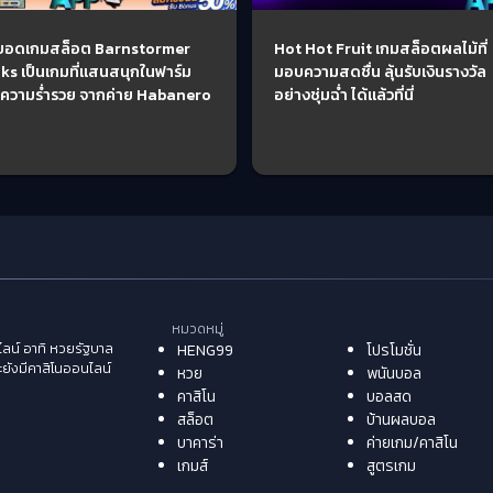
ยอดเกมสล็อต Barnstormer
Hot Hot Fruit เกมสล็อตผลไม้ที่
ks เป็นเกมที่แสนสนุกในฟาร์ม
มอบความสดชื่น ลุ้นรับเงินรางวัล
งความร่ำรวย จากค่าย Habanero
อย่างชุ่มฉ่ำ ได้แล้วที่นี่
หมวดหมู่
ลน์ อาทิ หวยรัฐบาล
HENG99
โปรโมชั่น
ะยังมีคาสิโนออนไลน์
หวย
พนันบอล
คาสิโน
บอลสด
สล็อต
บ้านผลบอล
บาคาร่า
ค่ายเกม/คาสิโน
เกมส์
สูตรเกม