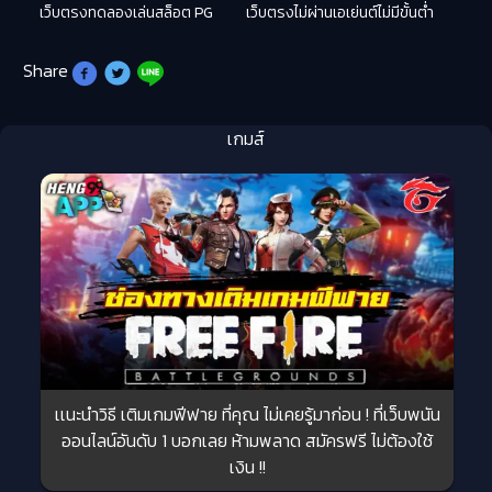
เว็บตรงทดลองเล่นสล็อต PG
เว็บตรงไม่ผ่านเอเย่นต์ไม่มีขั้นต่ำ
Share
เกมส์
เเนะนำวิธี เติมเกมฟีฟาย ที่คุณ ไม่เคยรู้มาก่อน ! ที่เว็บพนัน
ออนไลน์อันดับ 1 บอกเลย ห้ามพลาด สมัครฟรี ไม่ต้องใช้
เงิน !!