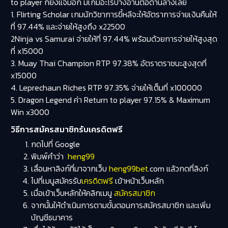
to player ก็ยังแจ่มอีก มีเกมอะไรบ้างอ่านต่อด้านล่างเลย
1. Flirting Scholar เกมนักวิชาการขี้หลีจะให้อัตราการจ่ายเงินคืนให้
ที่ 97.44% และจ่ายให้สูงถึง x22500
2Ninja vs Samurai จ่ายให้ที่ 97.44% พร้อมด้วยการจ่ายให้สูงสุด
ที่ x15000
3. Muay Thai Champion RTP 97.38% อัตราตราชนะสูงสุดที่
x15000
4. Leprechaun Riches RTP 97.35% จ่ายให้เต็มที่ x100000
5. Dragon Legend ค่า Return to player 97.15% & Maximum
Win x3000
วิธีการสมัครสมาชิกรับเครดิตฟรี
กดไปที่
Google
พิมพ์คำว่า
heng99
เลื่อนหาลิงก์ที่มาจากเว็บ
heng99bet
.com แล้วกดที่ลิงก์
ไปที่เมนูสมัครรับ
เครดิตฟรี
เข้าหน้าเว็บหลัก
เมื่อเข้าเว็บหลักให้คลิกเมนู
สมัครสมาชิก
จากนั้นให้ดำเนินการตามขั้นตอนการสมัครสมาชิก และเพิ่ม
บัญชีธนาคาร