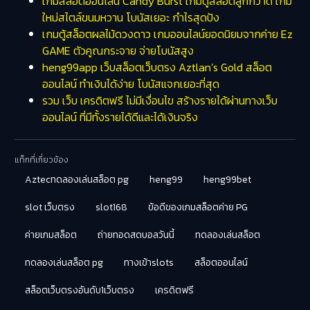
เกมสล็อตออนไลน์ Candy Burst เกมตู้สล็อตลูกกวาด เกม
ใหม่สไตล์ขนมหวาน โบนัสเยอะ กำไรสุดปัง
เกมตู้สล็อตผลไม้ดวงดาว เกมออนไลน์ยอดนิยมจากค่าย Ez
GAME ตัวคูณกระจาย จ่ายโบนัสสูง
heng99app เว็บสล็อตเว็บตรง Aztlan’s Gold สล็อต
ออนไลน์ ทำเงินได้ง่าย โบนัสแจกเยอะที่สุด
รวม เว็บ เครดิตฟรี ไม่มีเงื่อนไข สร้างรายได้ผ่านทางเว็บ
ออนไลน์ ที่มีทั้งรายได้ดีและได้เงินจริง
แท็กที่เกี่ยวข้อง
Aztecทดลองเล่นสล็อต pg
heng99
heng99bet
slot เว็บตรง
slot168
ข้อดีของเกมสล็อตค่าย PG
ค่ายเกมสล็อต
ถ่ายทอดสดบอลวันนี้
ทดลองเล่นสล็อต
ทดลองเล่นสล็อต pg
ทางเข้าslots
สล็อตออนไลน์
สล็อตเว็บตรงอันดับ1เว็บตรง
เครดิตฟรี