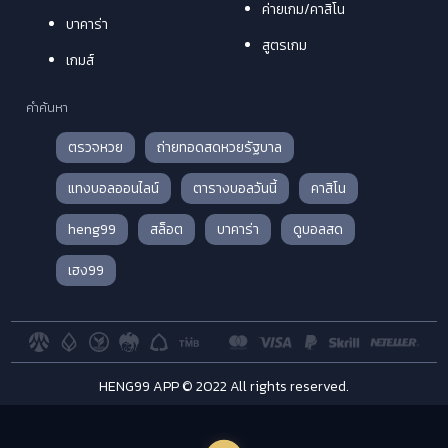
ค่ายเกม/คาสิโน
บาคาร่า
สูตรเกม
เกมส์
คำค้นหา
ตรวจหวย
ถ่ายทอดสดหวยรัฐบาล
แทงบอลออนไลน์
ตารางบอลวันนี้
คาสิโน
heng99
สล็อต
บาคาร่า
ดูบอลสด
เฮง99
HENG99 APP © 2022 All rights reserved.