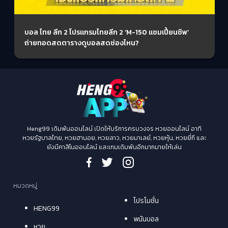
บอล ไทย ลีก 2 โปรแกรมไทยลีก 2 ‘M-150 แชมเปี้ยนชิพ’
ถ่ายทอดสดตารางดูบอลสดช่องไหน?
Heng99 เดิมพันออนไลน์ เปิดให้บริการครบวงจร หวยออนไลน์ อาทิ
หวยรัฐบาลไทย, หวยฮานอย, หวยลาว, หวยมาเลย์, หวยหุ้น, หวยยี่กี และ
ยังมีคาสิโนออนไลน์ และเกมเดิมพันอีกมากมายให้เล่น
หมวดหมู่
โปรโมชั่น
HENG99
พนันบอล
หวย