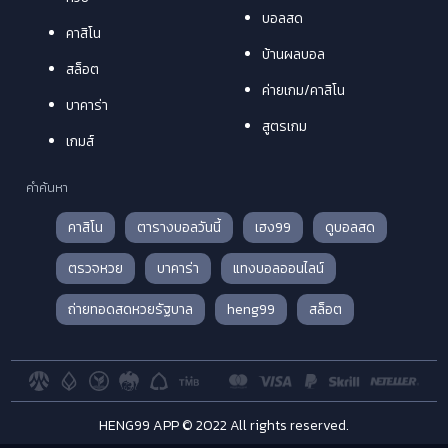
บอลสด
คาสิโน
บ้านผลบอล
สล็อต
ค่ายเกม/คาสิโน
บาคาร่า
สูตรเกม
เกมส์
คำค้นหา
คาสิโน
ตารางบอลวันนี้
เฮง99
ดูบอลสด
ตรวจหวย
บาคาร่า
แทงบอลออนไลน์
ถ่ายทอดสดหวยรัฐบาล
heng99
สล็อต
HENG99 APP © 2022 All rights reserved.