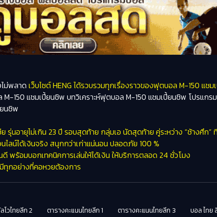
องไม่พลาด
เว็บไซต์ HENG ได้รวบรวมทุกเรื่องราวของฟุตบอล M-150 แชมเป
อล M-150 แชมเปี้ยนชิพ บทวิเคราะห์ฟุตบอล M-150 แชมเปี้ยนชิพ โปรแก
้ยนชิพ
 รุ่นอายุไม่เกิน 23 ปี รอบสุดท้าย กลุ่มเอ นัดสุดท้าย คู่ระหว่าง “ช้างศึก” 
าออนไลน์ได้เงินจริง สนุกกว่าเก่าแน่นอน ปลอดภัย 100 %
นดี พร้อมบอกเทคนิคการเล่นให้ได้เงิน ให้บริการตลอด 24 ชั่วโมง
ี่มีทุกอย่างที่คอหวยต้องการ
ัลโวไทยลีก 2
ตารางคะแนนไทยลีก 1
ตารางคะแนนไทยลีก 3
บอล ไทย ล