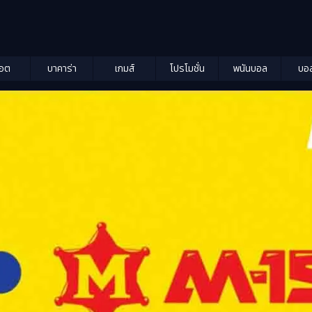
็อต
บาคาร่า
เกมส์
โปรโมชั่น
พนันบอล
บอ