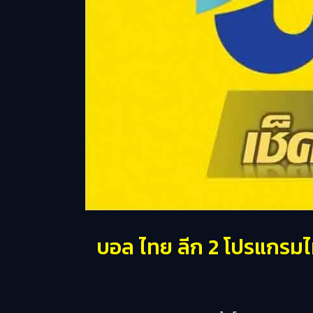
บอล ไทย ลีก 2 โปรแกรมไ