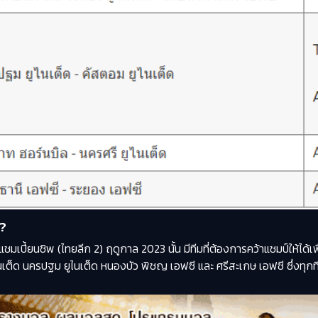
น?
ปี้ยนชิพ (ไทยลีก 2) ฤดูกาล 2023 นั้น มีทีมที่ต้องการคว้าแชมป์ให้ได้เพื
่น ยูไนเต็ด นครปฐม ยูไนเต็ด หนองบัว พิชญ เอฟซี และ ศรีสะเกษ เอฟซี ซึ่งทุ