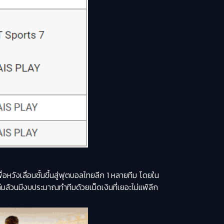
่อหวังเลื่อนชั้นขึ้นสู่ฟุตบอลไทยลีก 1 หลายทีม โดยใน
กทีมล้วนมีงบประมาณทำทีมด้วยเม็ดเงินที่เยอะไม่แพ้ลีก