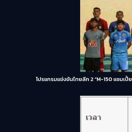
โปรแกรมแข่งขันไทยลีก 2 “M-150 แชมเป