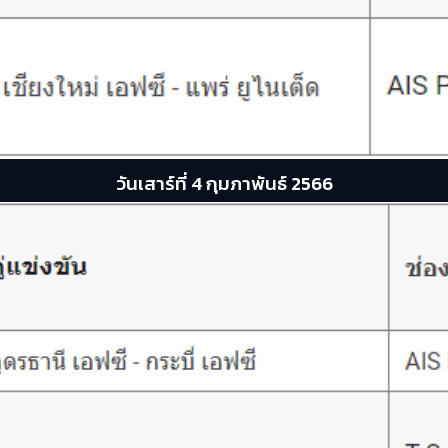
วันเสาร์ที่ 4 กุมภาพันธ์ 2566