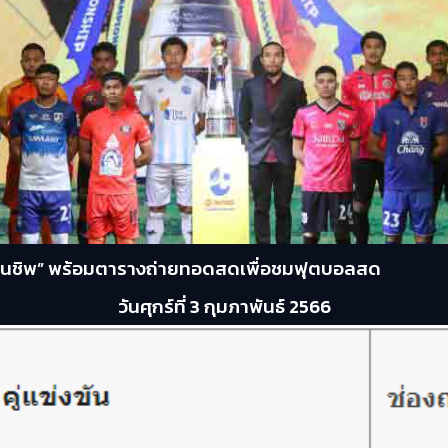
ี้ยนชิพ” พร้อมตารางถ่ายทอดสดเพื่อชมฟุตบอลสด
วันศุกร์ที่ 3 กุมภาพันธ์ 2566