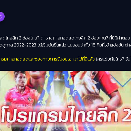
รี
สดไทยลีก 2 ช่องไหน? ตารางถ่ายทอดสดไทยลีก 2 ช่องไหน? ที่นี่มีคำตอบ
กาล 2022-2023 ได้เริ่มต้นขึ้นแล้ว แน่นอนว่าทั้ง 18 ทีมที่เข้าแข่งขัน ต่างก
รมถ่ายทอดสดและช่องทางการรับชมเอามาไว้ที่นี่แล้ว
ใครแข่งกับใคร? วั