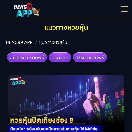
แนวทางหวยหุ้น
HENG99 APP
แนวทางหวยหุ้น
สมัครรับเครดิตฟรี
ดูบอลสด
วิธีรับเครดิตฟรี