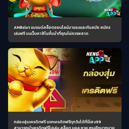
AMBslot แบรนด์สล็อตออนไลน์มาแรงและทันสมัย สมัคร
เล่นฟรี บนเว็บคาสิโนชั้นนำที่คุณไม่ควรพลาด
กล่องสุ่มเครดิตฟรี แจกเครดิตฟรีทุกวันได้ที่นี่เฮง99
สามารถนำเครดิตฟรีไปเล่น สล็อต บอล หวย เกมอีกมากมาย