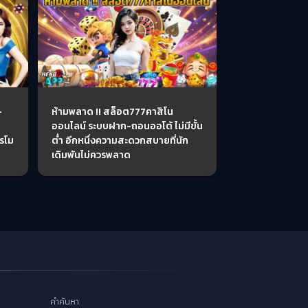
–
ห้ามพลาด !! สล็อต777คาสิโน
ออนไลน์ ระบบฝาก-ถอนออโต้ ไม่มีขั้น
ปรโม
ต่ำ อีกหนึ่งความสะดวกสบายที่นัก
เดิมพันไม่ควรพลาด
คำค้นหา