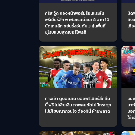
คริส วู้ด กองหน้าฟอร์มร้อนแรงใน
มิดฟ
พรีเมียร์ลีก พาฟอเรสต์ชนะ 8 จาก 10
ยิง
นัดเกมลีก ขยับรั้งอันดับ 3 ลุ้นพื้นที่
เชื
ยุโรปแบบสุดเซอร์ไพรส์
ทางเข้า ดูบอลสด บอลพรีเมียร์ลีกคืน
เเนะ
นี้ ฟรี ไม่เสียเงิน ภาพคมชัดไม่มีกระตุก
มาก่
ไม่มีโฆษณากวนใจ ต้องที่นี่ ห้ามพลาด
บอก
ใช้เง