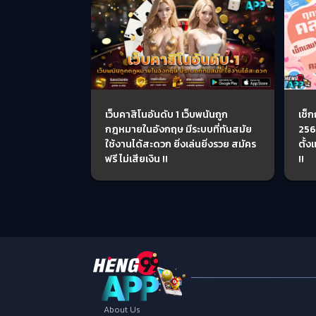
เว็บคาสิโนอันดับ 1 เว็บพนันถูก
เช็
กฎหมายในอังกฤษ มีระบบที่ทันสมัย
256
ใช้งานได้สะดวก ยิ่งเล่นยิ่งรวย สมัคร
ตั้
ฟรี ไม่เสียเงิน !!
!!
About Us