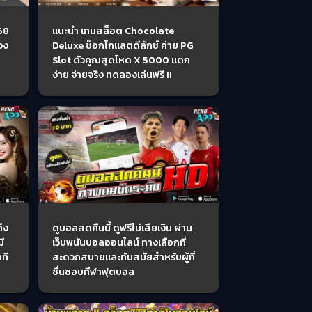
68
แนะนำ เกมสล็อต Chocolate
วง
Deluxe ช็อกโกแลตดีลักซ์ ค่าย PG
Slot ตัวคูณสุดโหด X 5000 แตก
ง่าย จ่ายจริง ทดลองเล่นฟรี !!
ึง
ดูบอลสดคืนนี้ ดูฟรีไม่เสียเงิน ผ่าน
ี
เว็บพนันบอลออนไลน์ ทางเลือกที่
ที
สะดวกสบายและทันสมัยสำหรับผู้ที่
ชื่นชอบกีฬาฟุตบอล