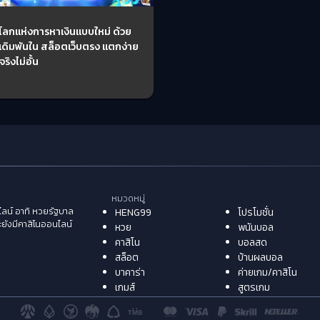
ดโลกแห่งการหาเงินแบบใหม่ ด้วย
เดิมพันใน สล็อตเว็บตรง แตกง่าย
จริงไม่อั้น
หมวดหมู่
ลน์ อาทิ หวยรัฐบาล
HENG99
โปรโมชั่น
ะยังมีคาสิโนออนไลน์
หวย
พนันบอล
คาสิโน
บอลสด
สล็อต
บ้านผลบอล
บาคาร่า
ค่ายเกม/คาสิโน
เกมส์
สูตรเกม