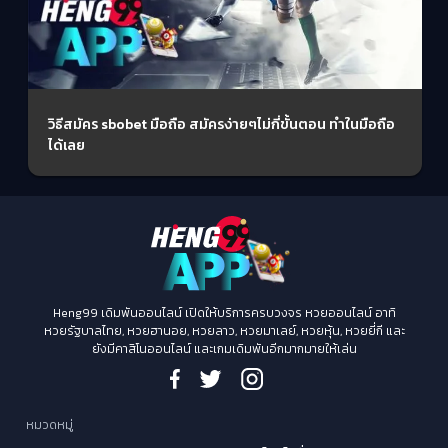
วิธีสมัคร sbobet มือถือ สมัครง่ายๆไม่กี่ขั้นตอน ทำในมือถือ
ได้เลย
Heng99 เดิมพันออนไลน์ เปิดให้บริการครบวงจร หวยออนไลน์ อาทิ
หวยรัฐบาลไทย, หวยฮานอย, หวยลาว, หวยมาเลย์, หวยหุ้น, หวยยี่กี และ
ยังมีคาสิโนออนไลน์ และเกมเดิมพันอีกมากมายให้เล่น
หมวดหมู่