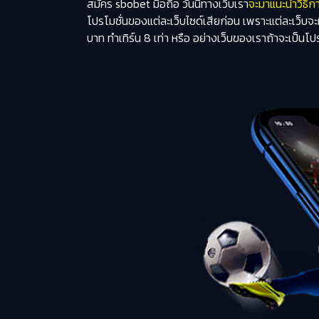
สมัคร sbobet มือถือ วันนี้ทางเว็บเรา
จะมาแนะนำวิธีก
โปรโมชั่นของแต่ละเว็บไซด์เสียก่อน เพราะแต่ละเว็บ
บาท ทำเทิร์น 8 เท่า หรือ อย่างเว็บของเราถ้าจะเป็นโป