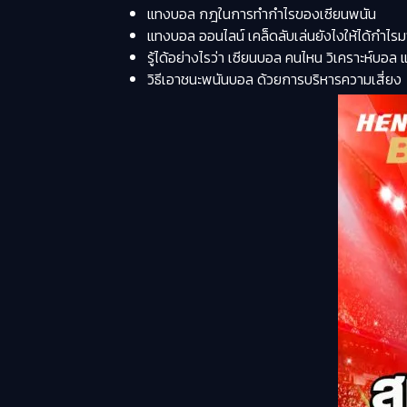
แทงบอล กฎในการทำกำไรของเซียนพนัน
แทงบอล ออนไลน์ เคล็ดลับเล่นยังไงให้ได้กำไรมา
รู้ได้อย่างไรว่า เซียนบอล คนไหน วิเคราะห์บอล แม
วิธีเอาชนะพนันบอล ด้วยการบริหารความเสี่ยง