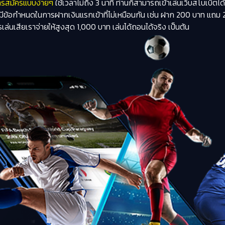
ารสมัครแบบง่ายๆ
ใช้เวลาไม่ถึง 3 นาที ท่านก็สามารถเข้าเล่นเว็บสโบเบ็ตได
จะมีข้อกำหนดในการฝากเงินแรกเข้าที่ไม่เหมือนกัน เช่น ฝาก 200 บาท แถม
รเล่นเสียเราจ่ายให้สูงสุด 1,000 บาท เล่นได้ถอนได้จริง เป็นต้น