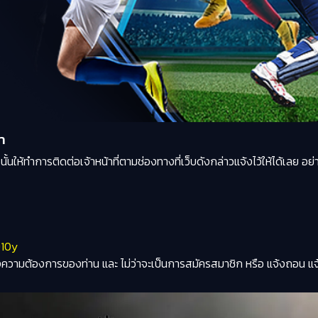
า
ั้นให้ทำการติดต่อเจ้าหน้าที่ตามช่องทางที่เว็บดังกล่าวแจ้งไว้ให้ได้เลย อย่
910y
แจ้งความต้องการของท่าน และ ไม่ว่าจะเป็นการสมัครสมาชิก หรือ แจ้งถอน แจ้