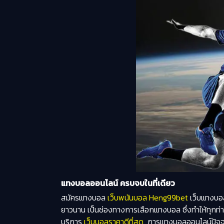
แทงบอลออนไลน์ ครบจบในที่เดียว
สมัครแทงบอล
เว็บพนันบอล Heng99bet
เว็บแทงบอลด
ยาวนาน เป็นช่องทางการเลือกแทงบอล ซึ่งทำให้ทุกท่าน
บริการ
เว็บบอลราคาดีที่สุด
การแทงบอลออนไลน์ปัจจุบันนี