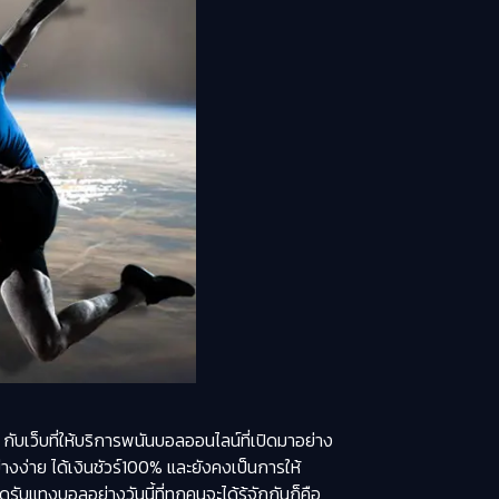
กับเว็บที่ให้บริการพนันบอลออนไลน์ที่เปิดมาอย่าง
างง่าย ได้เงินชัวร์100% และยังคงเป็นการให้
ดรับแทงบอลอย่างวันนี้ที่ทุกคนจะได้รู้จักกันก็คือ