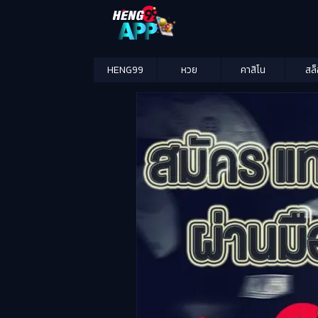
HENG99
หวย
คาสิโน
สล