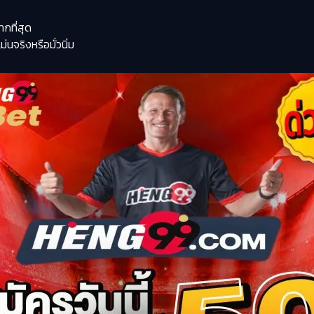
กที่สุด
่นจริงหรือมั่วนิ่ม