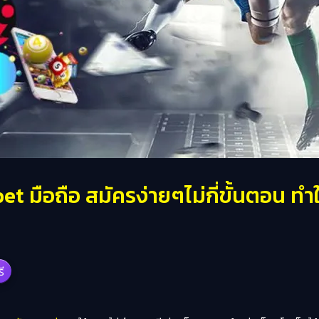
bet มือถือ สมัครง่ายๆไม่กี่ขั้นตอน ทำ
รี