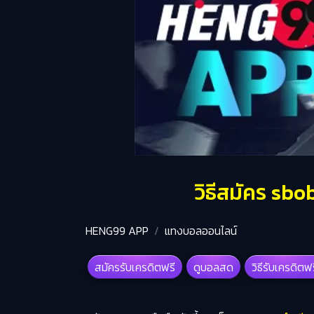
วิธีสมัคร sbo
HENG99 APP
แทงบอลออนไลน์
สมัครรับเครดิตฟรี
ดูบอลสด
วิธีรับเครดิตฟ