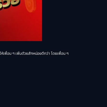
้เพื่อน ๆ เพิ่มด้วยสักหน่อยดีกว่า โดยเพื่อน ๆ