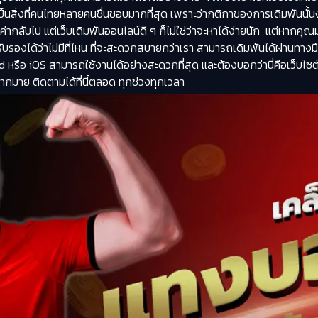
งที่คนไทยหลายคนชื่นชอบมากที่สุด เพราะว่ากติกาของการเดิมพันนั้นง่าย 
่ากลับไป แต่เว็บเดิมพันออนไลน์ดี ๆ ก็ไม่ใช่ว่าจะหาได้ง่ายนัก แต่หากคุณมา
ับรองได้ว่าไม่มีที่ไหน ที่จะสะดวกสบายกว่าเรา สามารถเดิมพันได้ผ่านทางม
ือ iOS สามารถใช้งานได้อย่างสะดวกที่สุด และต้องบอกว่านี่คือเว็บไซต์ 
กมากมาย ติดตามได้ที่นี้ตลอด ทุกช่วงทุกเวลา