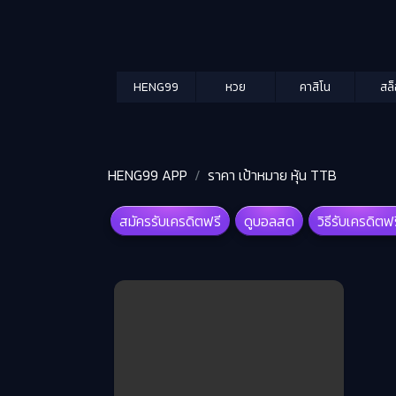
HENG99
หวย
คาสิโน
สล
HENG99 APP
ราคา เป้าหมาย หุ้น TTB
สมัครรับเครดิตฟรี
ดูบอลสด
วิธีรับเครดิตฟ