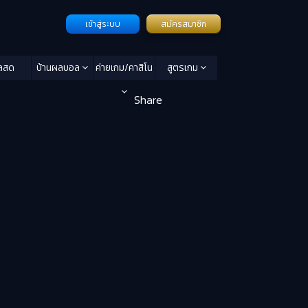
เข้าสู่ระบบ
สมัครสมาชิก
ลสด
บ้านผลบอล
ค่ายเกม/คาสิโน
สูตรเกม
Share