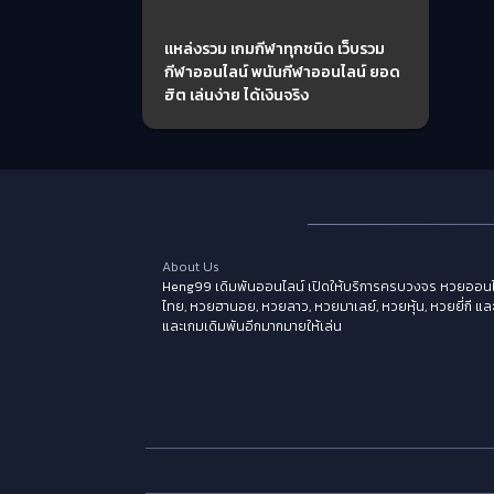
แหล่งรวม เกมกีฬาทุกชนิด เว็บรวม
กีฬาออนไลน์ พนันกีฬาออนไลน์ ยอด
ฮิต เล่นง่าย ได้เงินจริง
About Us
Heng99 เดิมพันออนไลน์ เปิดให้บริการครบวงจร หวยออนไ
ไทย, หวยฮานอย, หวยลาว, หวยมาเลย์, หวยหุ้น, หวยยี่กี แล
และเกมเดิมพันอีกมากมายให้เล่น