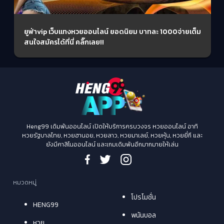
ยูฟ่าvip เว็บแทงหวยออนไลน์ ยอดนิยม บาทละ 1000จ่ายเต็ม
สนใจสมัครได้ที่นี่ คลิ๊กเลย!!
Heng99 เดิมพันออนไลน์ เปิดให้บริการครบวงจร หวยออนไลน์ อาทิ
หวยรัฐบาลไทย, หวยฮานอย, หวยลาว, หวยมาเลย์, หวยหุ้น, หวยยี่กี และ
ยังมีคาสิโนออนไลน์ และเกมเดิมพันอีกมากมายให้เล่น
หมวดหมู่
โปรโมชั่น
HENG99
พนันบอล
หวย