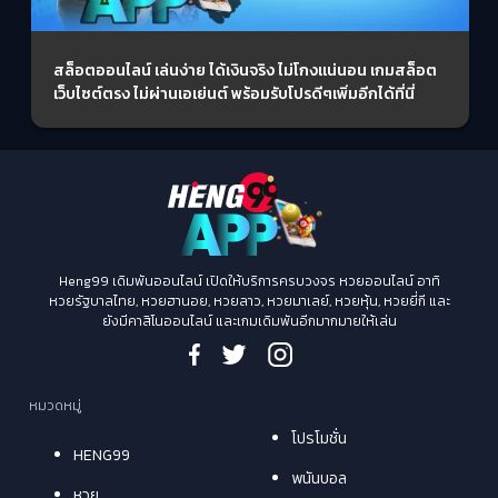
สล็อตออนไลน์ เล่นง่าย ได้เงินจริง ไม่โกงแน่นอน เกมสล็อต
เว็บไซต์ตรง ไม่ผ่านเอเย่นต์ พร้อมรับโปรดีๆเพิ่มอีกได้ที่นี่
Heng99 เดิมพันออนไลน์ เปิดให้บริการครบวงจร หวยออนไลน์ อาทิ
หวยรัฐบาลไทย, หวยฮานอย, หวยลาว, หวยมาเลย์, หวยหุ้น, หวยยี่กี และ
ยังมีคาสิโนออนไลน์ และเกมเดิมพันอีกมากมายให้เล่น
หมวดหมู่
โปรโมชั่น
HENG99
พนันบอล
หวย