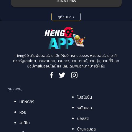
สล็อต 168
ดูทั้งหมด >
Heng99 เดิมพันออนไลน์ เปิดให้บริการครบวงจร หวยออนไลน์ อาทิ
หวยรัฐบาลไทย, หวยฮานอย, หวยลาว, หวยมาเลย์, หวยหุ้น, หวยยี่กี และ
ยังมีคาสิโนออนไลน์ และเกมเดิมพันอีกมากมายให้เล่น
หมวดหมู่
โปรโมชั่น
HENG99
พนันบอล
หวย
บอลสด
คาสิโน
บ้านผลบอล