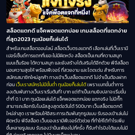
สล็อตแตกดี แจ็คพอตแตกบ่อย เกมสล็อตที่แตกง่าย
ที่สุด2023 ทุนน้อยก็เล่นได้
สำหรับเกมสล็อตออนไลน์ สล็อตเว็บตรงแตกดี เลือกเล่นที่เว็บเรามี
เปอร์เซ็นต์การแตกที่เยอะไม่มีผิดหวัง สล็อตเป็นเกมที่ความสนุก
แบบเต็มร้อย ได้ความสนุก และยังสร้างได้เสริมได้อีกด้วย พีจีสล็อต
มอบความสุขให้ พร้อมฟีเจอร์ ที่สวยงาม และโดดเด่น สำหรับการ
สมัครสมาชิกใหม่ลูกค้า ทางเข้าเว็บสล็อตแตกดี ไม่จำเป็นต้องฝาก
ก่อน
เว็บเราสมัครไม่มีขั้นต่ำ ทุนน้อยก็เล่นได้
เพราะเบทขั้นต่ำการ
ลงเดิมพันทางเว็บเราเริ่มต้นที่1 บาท แต่ถ้าเป็นเกมยิงปลาจะเริ่มขั้น
ต่ำที่ 0.1 บาท ทุนน้อยเล่นได้ แจ็คพอตแตกบ่อย แตกจริง ไม่มีกั๊ก
สามารถเลือกรับโบนัสสูงสุดต่อวันได้ 500บาท เว็บสล็อตแตกดี
ใหม่ล่าสุด เราพร้อมให้อิสระการเดิมพันทุกรูปแบบ รับรองเข้าเล่นไม่
ผิดหวัง พีจีสล็อต เว็บของเรามีฟีเจอร์ตัวช่วย ที่ทำให้ได้กำไรเพิ่ม
ขึ้นหลายรูปแบบ รับรองว่าปั่นเพียงไม่กี่ครั้ง ก็รับกำไรปังได้แบบไม่มี