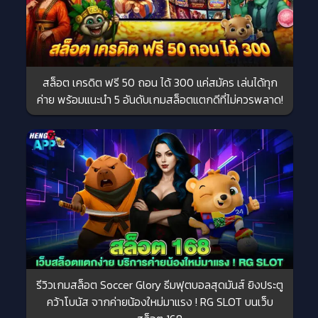
สล็อต เครดิต ฟรี 50 ถอน ได้ 300 แค่สมัคร เล่นได้ทุก
ค่าย พร้อมแนะนำ 5 อันดับเกมสล็อตแตกดีที่ไม่ควรพลาด!
รีวิวเกมสล็อต Soccer Glory ธีมฟุตบอลสุดมันส์ ยิงประตู
คว้าโบนัส จากค่ายน้องใหม่มาแรง ! RG SLOT บนเว็บ