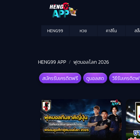
HENG99
หวย
คาสิโน
สล
HENG99 APP
ฟุตบอลโลก 2026
สมัครรับเครดิตฟรี
ดูบอลสด
วิธีรับเครดิตฟ