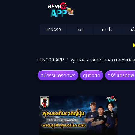
HENG99
หวย
คาสิโน
สล
HENG99 APP
ฟุตบอลเอเชียตะวันออก เอเชียนคั
สมัครรับเครดิตฟรี
ดูบอลสด
วิธีรับเครดิตฟ