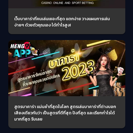
เว็บบาคาร่าที่คนเล่นเยอะที่สุด แตกง่าย วางแผนการเล่น
ง่ายๆ ด้วยตัวคุณเอง ได้กำไรสูง!
สูตรบาคาร่า แม่นยําที่สุดในโลก สูตรเล่นบาคาร่าที่ต่างบอก
เสียงเดียวกันว่า เป็นสูตรที่ดีที่สุด ปังที่สุด และเรียกกำไรได้
มากที่สุด รีบเลย