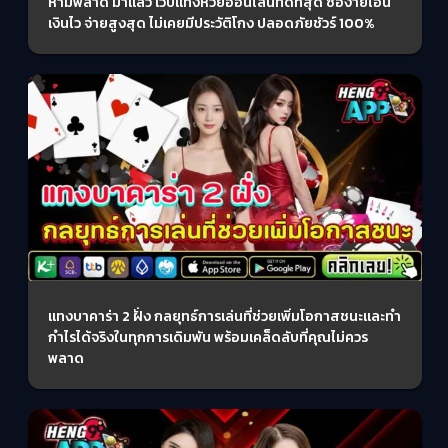
ห้ามพลาด มาแล้ว เว็บแทงหวยออนไลน์ที่ดีที่สุด ซื้อง่ายโอน
เงินไว จ่ายสูงสุด ไม่เคยมีประวัติโกง ปลอดภัยชัวร์ 100%
แทงบาคาร่า 2 ฝั่ง กลยุทธ์การเล่นที่ช่วยเพิ่มโอกาสชนะและทำ
กำไรได้จริงในทุกการเดิมพัน พร้อมเคล็ดลับที่คุณไม่ควร
พลาด