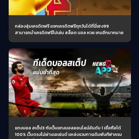
กล่องสุ่มเครดิตฟรี แจกเครดิตฟรีทุกวันได้ที่นี่เฮง99
สามารถนำเครดิตฟรีไปเล่น สล็อต บอล หวย เกมอีกมากมาย
แทงบอล สเต็ป3 กับเว็บแทงบอลออนไลน์อันดับ 1 เชื่อถือได้
100% เว็บตรงไม่ผ่านเอเย่นต์ แหล่งรวมการเดิมพันกีฬาครบ