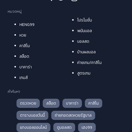
หมวดหมู่
โปรโมชั่น
HENG99
พนันบอล
หวย
บอลสด
คาสิโน
บ้านผลบอล
สล็อต
ค่ายเกม/คาสิโน
บาคาร่า
สูตรเกม
เกมส์
คำค้นหา
ตรวจหวย
สล็อต
บาคาร่า
คาสิโน
ตารางบอลวันนี้
ถ่ายทอดสดหวยรัฐบาล
แทงบอลออนไลน์
ดูบอลสด
เฮง99