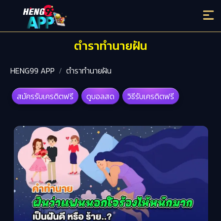
ตำราทำนายฝัน
HENG99 APP
ตำราทำนายฝัน
สมัครรับเครดิตฟรี
ดูบอลสด
วิธีรับเครดิตฟรี