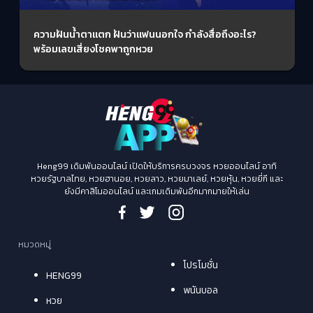
ความฝันน้ำตาแตก ฝันว่าแฟนนอกใจ กำลังสื่อถึงอะไร?
พร้อมเลขเสี่ยงโชคพาถูกหวย
Heng99 เดิมพันออนไลน์ เปิดให้บริการครบวงจร หวยออนไลน์ อาทิ
หวยรัฐบาลไทย, หวยฮานอย, หวยลาว, หวยมาเลย์, หวยหุ้น, หวยยี่กี และ
ยังมีคาสิโนออนไลน์ และเกมเดิมพันอีกมากมายให้เล่น
หมวดหมู่
โปรโมชั่น
HENG99
พนันบอล
หวย