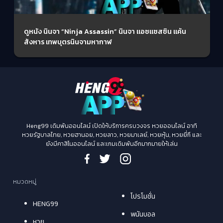
ดูหนัง นินจา “Ninja Assassin” นินจา แอซแซสซิน แค้น
สังหาร เทพบุตรนินจามหากาฬ
Heng99 เดิมพันออนไลน์ เปิดให้บริการครบวงจร หวยออนไลน์ อาทิ
หวยรัฐบาลไทย, หวยฮานอย, หวยลาว, หวยมาเลย์, หวยหุ้น, หวยยี่กี และ
ยังมีคาสิโนออนไลน์ และเกมเดิมพันอีกมากมายให้เล่น
หมวดหมู่
โปรโมชั่น
HENG99
พนันบอล
หวย