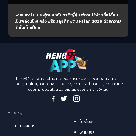
Samurai Blue ฟุตบอลทีมชาติญี่ปุ่น ฟอร์มไร้พ่ายที่เปลี่ยน
เป็นพลังแข็งแกร่ง พร้อมลุยศึกฟุตบอลโลก 2026 ด้วยความ
มั่นใจเต็มเปี่ยม!
Heng99 เดิมพันออนไลน์ เปิดให้บริการครบวงจร หวยออนไลน์ อาทิ
หวยรัฐบาลไทย, หวยฮานอย, หวยลาว, หวยมาเลย์, หวยหุ้น, หวยยี่กี และ
ยังมีคาสิโนออนไลน์ และเกมเดิมพันอีกมากมายให้เล่น
หมวดหมู่
โปรโมชั่น
HENG99
พนันบอล