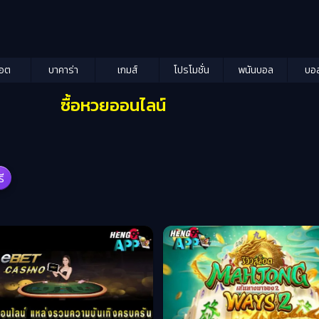
็อต
บาคาร่า
เกมส์
โปรโมชั่น
พนันบอล
บอ
ซื้อหวยออนไลน์
รี