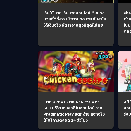
เว็บให้ หวย เว็บหวยออนไลน์ เว็บแทง
ebe
หวยที่ดีที่สุด บริการแทงหวย ทันสมัย
ตำน
ได้เงินจริง อัตราจ่ายสูงที่สุดในไทย
โนย
ตลอ
THE GREAT CHICKEN ESCAPE
สถิ
SLOT รีวิว เกมคาสิโนออนไลน์ จาก
ออน
Pragmatic Play แตกง่าย แจกจริง
รัฐบ
ให้บริการตลอด 24 ชั่วโมง