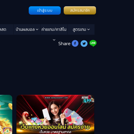
เข้าสู่ระบบ
สมัครสมาชิก
ลสด
บ้านผลบอล
ค่ายเกม/คาสิโน
สูตรเกม
Share