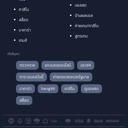
บอลสด
คาสิโน
บ้านผลบอล
สล็อต
ค่ายเกม/คาสิโน
บาคาร่า
สูตรเกม
เกมส์
คำค้นหา
ตรวจหวย
แทงบอลออนไลน์
เฮง99
ตารางบอลวันนี้
ถ่ายทอดสดหวยรัฐบาล
บาคาร่า
heng99
คาสิโน
ดูบอลสด
สล็อต