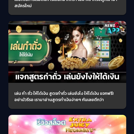
สมัครใหม่
เล่น กํา ถั่ว ให้ได้เงิน สูตรกำถั่ว เล่นยังไง ให้ได้เงิน แจกฟรี!
อย่ามัวรีรอ เรามาอ่านสูตรทำเงินง่ายๆ กันเลยดีกว่า