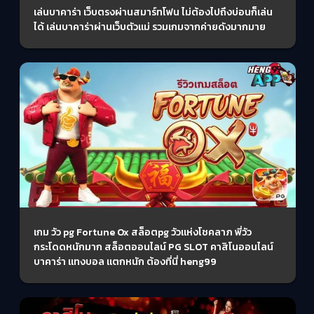
เล่นบาคาร่า เว็บตรงผ่านสมาร์ทโฟน ไม่ต้องไปถึงบ่อนก็เล่น
ได้ เล่นบาคาร่าผ่านเว็บตัวแม่ รวมเกมจากค่ายดังมากมาย
เกม วัว pg Fortune Ox สล็อตpg วัวแห่งโชคลาภ พี่วัว
กระโดดหนักมาก สล็อตออนไลน์ PG SLOT คาสิโนออนไลน์
บาคาร่า แทงบอล แตกหนัก ต้องที่นี่ heng99