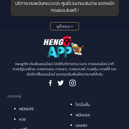
บริการเกมพนันครบวงจร ศูนย์รวมเกมเล่นง่าย แตกหนัก
ทดลองเล่นฟรี !
ดูทั้งหมด >
Heng99 เดิมพันออนไลน์ เปิดให้บริการครบวงจร หวยออนไลน์ อาทิ
หวยรัฐบาลไทย, หวยฮานอย, หวยลาว, หวยมาเลย์, หวยหุ้น, หวยยี่กี และ
ยังมีคาสิโนออนไลน์ และเกมเดิมพันอีกมากมายให้เล่น
หมวดหมู่
โปรโมชั่น
HENG99
พนันบอล
หวย
บอลสด