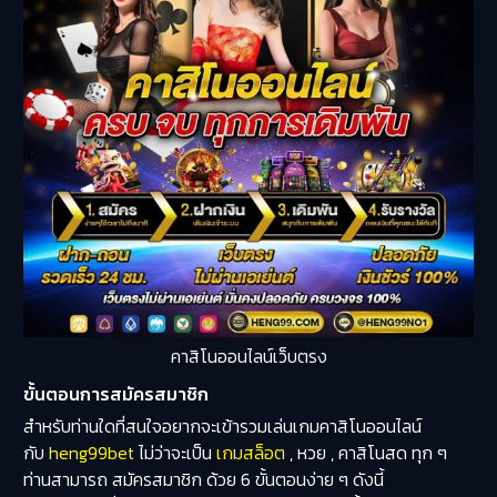
คาสิโนออนไลน์เว็บตรง
ขั้นตอนการสมัครสมาชิก
สำหรับท่านใดที่สนใจอยากจะเข้ารวมเล่นเกมคาสิโนออนไลน์
กับ
heng99bet
ไม่ว่าจะเป็น
เกมสล็อต
, หวย , คาสิโนสด ทุก ๆ
ท่านสามารถ สมัครสมาชิก ด้วย 6 ขั้นตอนง่าย ๆ ดังนี้‍