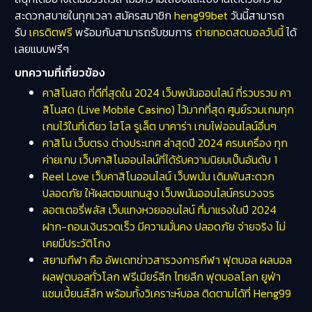
สะดวกสบายในทุกเวลา สมัครสมาชิก
heng99bet
วันนี้สามารถ
รับ
เครดิตฟรี
พร้อมกับสามารถรับชมการ
ถ่ายทอดสดบอลวันนี้
ได้
เลยแบบฟรีๆ
บทความที่เกี่ยวข้อง
คาสิโนสด ที่ดีที่สุดใน 2024 เว็บพนันออนไลน์ ที่รวบรวม คา
สิโนสด (Live Mobile Casino) ไว้มากที่สุด ศูนย์รวมเกมทุก
เกมไว้ในที่เดียว ไฮโล รูเล็ต บาคาร่า เกมไพ่ออนไลน์อื่นๆ
คาสิโน เว็บตรง ต่างประเทศ ล่าสุดปี 2024 ครบเครื่อง ทุก
ค่ายเกม เว็บคาสิโนออนไลน์ที่ได้รับความนิยมเป็นอันดับ 1
Reel Love เว็บคาสิโนออนไลน์ เว็บพนัน เดิมพันสะดวก
ปลอดภัย ให้ผลตอบแทนสูง เว็บพนันออนไลน์ครบวงจร
ลอตเตอรี่พลัส เว็บแทงหวยออนไลน์ ที่มาแรงในปี 2024
ฝาก-ถอนเงินรวดเร็ว มีความมั่นคง ปลอดภัย จ่ายจริง ไม่
เคยมีประวัติโกง
สยามกีฬา คือ อัพเดทข่าวสารวงการกีฬา ฟุตบอล ผลบอล
ผลฟุตบอลทั่วโลก ฟรีเมียร์ลีก ไทยลีก ฟุตบอลโลก ยูฟ่า
แซมเปี้ยนส์ลีก พร้อมทั้งวิเคราะห์บอล ติดตามได้ที่ Heng99