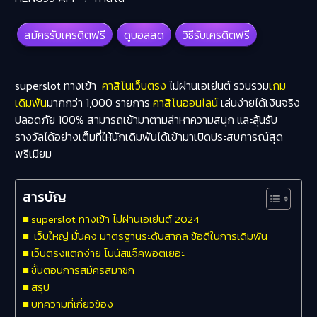
สมัครรับเครดิตฟรี
ดูบอลสด
วิธีรับเครดิตฟรี
superslot ทางเข้า
คาสิโนเว็บตรง
ไม่ผ่านเอเย่นต์ รวบรวม
เกม
เดิมพัน
มากกว่า 1,000 รายการ
คาสิโนออนไลน์
เล่นง่ายได้เงินจริง
ปลอดภัย 100% สามารถเข้ามาตามล่าหาความสนุก และลุ้นรับ
รางวัลได้อย่างเต็มที่ให้นักเดิมพันได้เข้ามาเปิดประสบการณ์สุด
พรีเมียม
สารบัญ
superslot ทางเข้า ไม่ผ่านเอเย่นต์ 2024
เว็บใหญ่ มั่นคง มาตรฐานระดับสากล ข้อดีในการเดิมพัน
เว็บตรงแตกง่าย โบนัสแจ็คพอตเยอะ
ขั้นตอนการสมัครสมาชิก
สรุป
บทความที่เกี่ยวข้อง