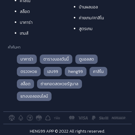
คาสิโน
บ้านผลบอล
สล็อต
ค่ายเกม/คาสิโน
บาคาร่า
สูตรเกม
เกมส์
คำค้นหา
บาคาร่า
ตารางบอลวันนี้
ดูบอลสด
ตรวจหวย
เฮง99
heng99
คาสิโน
สล็อต
ถ่ายทอดสดหวยรัฐบาล
แทงบอลออนไลน์
HENG99 APP © 2022 All rights reserved.