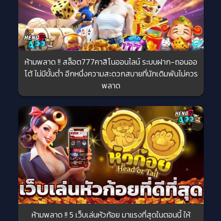
ห้ามพลาด !! สล็อต777คาสิโนออนไลน์ ระบบฝาก-ถอนออ
โต้ ไม่มีขั้นต่ำ อีกหนึ่งความสะดวกสบายที่นักเดิมพันไม่ควร
พลาด
ห้ามพลาด !! 5 เว็บเล่นหัวก้อย มาแรงที่สุดในตอนนี้ ให้