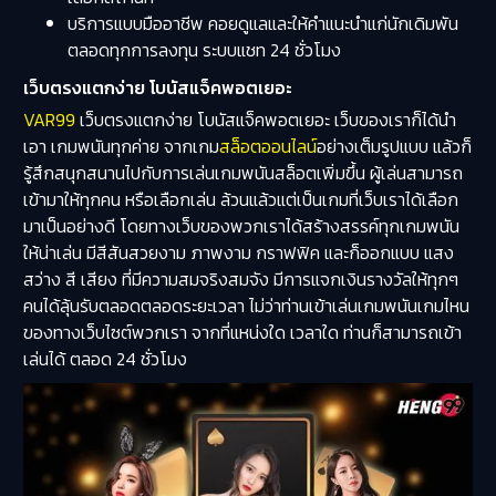
บริการแบบมืออาชีพ คอยดูแลและให้คำแนะนำแก่นักเดิมพัน
ตลอดทุกการลงทุน ระบบแชท 24 ชั่วโมง
เว็บตรงแตกง่าย โบนัสแจ็คพอตเยอะ
VAR99
เว็บตรงแตกง่าย โบนัสแจ็คพอตเยอะ เว็บของเราก็ได้นำ
เอา เกมพนันทุกค่าย จากเกม
สล็อตออนไลน์
อย่างเต็มรูปแบบ แล้วก็
รู้สึกสนุกสนานไปกับการเล่นเกมพนันสล็อตเพิ่มขึ้น ผู้เล่นสามารถ
เข้ามาให้ทุกคน หรือเลือกเล่น ล้วนแล้วแต่เป็นเกมที่เว็บเราได้เลือก
มาเป็นอย่างดี โดยทางเว็บของพวกเราได้สร้างสรรค์ทุกเกมพนัน
ให้น่าเล่น มีสีสันสวยงาม ภาพงาม กราฟฟิค และก็ออกแบบ แสง
สว่าง สี เสียง ที่มีความสมจริงสมจัง มีการแจกเงินรางวัลให้ทุกๆ
คนได้ลุ้นรับตลอดตลอดระยะเวลา ไม่ว่าท่านเข้าเล่นเกมพนันเกมไหน
ของทางเว็บไซต์พวกเรา จากที่แหน่งใด เวลาใด ท่านก็สามารถเข้า
เล่นได้ ตลอด 24 ชั่วโมง