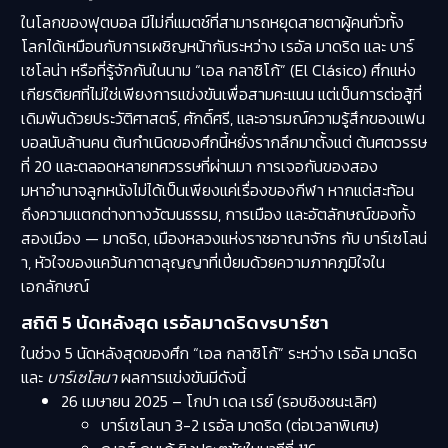
ในโลกของฟุตบอล มีไม่กี่แมตช์ที่สามารถหยุดสายตาผู้คนทั่วทั้ง
โลกได้เหมือนกับการเผชิญหน้ากันระหว่าง เรอัล มาดริด และ บาร์
เซโลน่า หรือที่รู้จักกันในนาม “เอล กลาซิโก้” (El Clásico) ศึกแห่ง
เกียรติยศที่ไม่ใช่เพียงการแข่งขันเพื่อสามคะแนน แต่เป็นการต่อสู้ที่
เดิมพันด้วยประวัติศาสตร์, ศักดิ์ศรี, และอารมณ์ความรู้สึกของแฟน
บอลนับล้านคน ต้นกำเนิดของศึกนี้หยั่งรากลึกมาตั้งแต่ ต้นศตวรรษ
ที่ 20 และตลอดหลายทศวรรษที่ผ่านมา การเจอกันของสอง
มหาอำนาจลูกหนังไม่ได้เป็นเพียงแค่เรื่องของกีฬา หากแต่สะท้อน
ถึงความแตกต่างทางวัฒนธรรม, การเมือง และอัตลักษณ์ของทั้ง
สองเมือง — มาดริด, เมืองหลวงแห่งราชอาณาจักร กับ บาร์เซโลน่
า, หัวใจของแคว้นกาตาลุญญาที่เปี่ยมด้วยความภาคภูมิใจใน
เอกลักษณ์
สถิติ 5 นัดหลังสุด เรอัลมาดริดvsบาร์ซา
​ในช่วง 5 นัดหลังสุดของศึก “เอล กลาซิโก้” ระหว่าง เรอัล มาดริด
และ
บาร์เซโลนา
ผลการแข่งขันมีดังนี้
26 เมษายน 2025 – โกปา เดล เรย์ (รอบชิงชนะเลิศ)
บาร์เซโลนา 3-2 เรอัล มาดริด (ต่อเวลาพิเศษ)