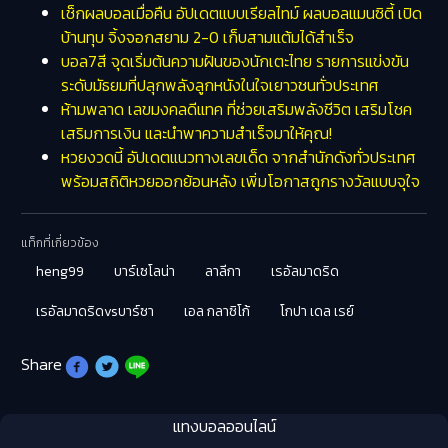
เช็กผลบอลเมื่อคืน อัปเดตแบบเรียลไทม์ ผลบอลแมนซิตี้ เปิด
บ้านทุบ จิ้งจอกสยาม 2-0 เก็บสามแต้มได้สำเร็จ
บอล7สี จุดเริ่มต้นความฝันของนักเตะไทย รายการแข่งขัน
ระดับมัธยมที่ปลุกพลังลูกหนังในใจเยาวชนทั่วประเทศ
ห้ามพลาด เลขมงคลดีแทค ที่ช่วยเสริมพลังชีวิต เสริมโชค
เสริมการเงิน และนำพาความสำเร็จมาให้คุณ!
หวยงวดนี้ อัปเดตแนวทางเลขเด็ด จากสำนักดังทั่วประเทศ
พร้อมสถิติหวยออกย้อนหลัง เพิ่มโอกาสถูกรางวัลแบบจุใจ
แท็กที่เกี่ยวข้อง
heng99
บาร์เซโลน่า
ลาลีกา
เรอัลมาดริด
เรอัลมาดริดvsบาร์ซา
เอล กลาซิโก้
โกปา เดล เรย์
Share
แทงบอลออนไลน์