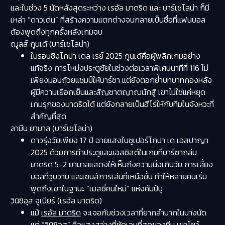
และในช่วง 5 นัดหลังสุดระหว่าง เรอัล มาดริด และ บาร์เซโลน่า ก็มี
เหล่า “ดาวเด่น” ที่สร้างความแตกต่างจนกลายเป็นชื่อที่แฟนบอล
ต้องพูดถึงทุกครั้งหลังเกมจบ
ฌูลส์ กูนเด้ (บาร์เซโลน่า)
ในรอบชิงโกปา เดล เรย์ 2025 กูนเด้คือผู้พลิกเกมอย่าง
แท้จริง การโหม่งประตูชัยในช่วงต่อเวลาพิเศษนาทีที่ 116 ไม่
เพียงมอบถ้วยแชมป์ให้บาร์ซา แต่ยังตอกย้ำบทบาทกองหลัง
ผู้มีความเยือกเย็นและสัญชาตญาณนักสู้ เขาไม่ใช่แค่หยุด
เกมรุกของมาดริดได้ แต่ยังกลายเป็นฮีโร่ให้กับทีมในจังหวะที่
สำคัญที่สุด
ลามีน ยามาล (บาร์เซโลน่า)
ดาวรุ่งวัยเพียง 17 ปี ฉายแสงในซูเปอร์โกปา เด เอสปาญา
2025 ด้วยการทำประตูและแอสซิสต์ในเกมที่บาร์ซาถล่ม
มาดริด 5-2 ยามาลแสดงให้เห็นถึงความนิ่งเกินวัย การเลี้ยง
บอลที่วูบวาบ และเซนส์การเล่นที่เหนือชั้น ทำให้หลายคนเริ่ม
พูดถึงเขาในฐานะ “เมสซี่คนใหม่” แห่งคัมป์นู
วินิซิอุส จูเนียร์ (เรอัล มาดริด)
แม้
เรอัล มาดริด
จะเจอกับช่วงเวลาที่ยากลำบากในบางนัด
แต่ “วินิซิอุส” คือแสงสว่างที่ชัดเจนที่สุดของทีม เขาโชว์