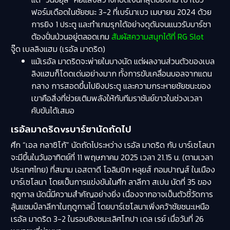
ฟอร์มเดือดในชัยชนะ 3-2 ที่เบร์นาเบว เมษายน 2024 ด้วย
การยิง 1 ประตู และทำเกมรุกได้อย่างดุดันจนแนวรับบาร์ซา
ต้องปั่นป่วนอยู่ตลอดเกม
สัมผัสความสนุกได้ที่ RG Slot
จู๊ด เบลลิงแฮม (เรอัล มาดริด)
แม้เรอัล มาดริดจะพ่ายในบางนัด แต่ผลงานส่วนตัวของเบล
ลิงแฮมก็โดดเด่นอย่างมาก ทั้งการขับเคลื่อนบอลจากแดน
กลาง การสอดขึ้นไปยิงประตู และความกระหายชัยชนะของ
เขาคือสิ่งที่ช่วยเติมพลังให้กับทีมราชันย์ขาวในช่วงเวลา
คับขันได้เสมอ
เรอัลมาดริดvsบาร์ซานัดถัดไป
​ศึก “เอล กลาซิโก้” นัดถัดไประหว่าง เรอัล มาดริด กับ บาร์เซโลนา
จะมีขึ้นในวันอาทิตย์ที่ 11 พฤษภาคม 2025 เวลา 21.15 น. (ตามเวลา
ประเทศไทย) ที่สนาม เอสตาดี โอลิมปิก หลุยส์ กอมปาญส์ ในเมือง
บาร์เซโลนา โดยเป็นการแข่งขันในศึก ลาลีกา สเปน นัดที่ 35 ของ
ฤดูกาล ​นัดนี้มีความสำคัญอย่างยิ่ง เนื่องจากอาจเป็นตัวชี้วัดการ
ลุ้นแชมป์ลาลีกาในฤดูกาลนี้ โดยบาร์เซโลนาเพิ่งคว้าชัยชนะเหนือ
เรอัล มาดริด 3-2 ในรอบชิงชนะเลิศโกปา เดล เรย์ เมื่อวันที่ 26