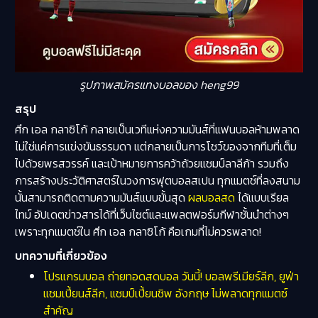
รูปภาพสมัครแทงบอลของ heng99
สรุป
ศึก เอล กลาซิโก้ กลายเป็นเวทีแห่งความมันส์ที่แฟนบอลห้ามพลาด
ไม่ใช่แค่การแข่งขันธรรมดา แต่กลายเป็นการโชว์ของจากทีมที่เต็ม
ไปด้วยพรสวรรค์ และเป้าหมายการคว้าถ้วยแชมป์ลาลีก้า รวมถึง
การสร้างประวัติศาสตร์ในวงการฟุตบอลสเปน ทุกแมตช์ที่ลงสนาม
นั้นสามารถติดตามความมันส์แบบขั้นสุด
ผลบอลสด
ได้แบบเรียล
ไทม์ อัปเดตข่าวสารได้ที่เว็บไซต์และแพลตฟอร์มกีฬาชั้นนำต่างๆ
เพราะทุกแมตช์ใน ศึก เอล กลาซิโก้ คือเกมที่ไม่ควรพลาด!
บทความที่เกี่ยวข้อง
โปรแกรมบอล ถ่ายทอดสดบอล วันนี้! บอลพรีเมียร์ลีก, ยูฟ่า
แชมเปี้ยนส์ลีก, แชมป์เปี้ยนชิพ อังกฤษ ไม่พลาดทุกแมตซ์
สำคัญ