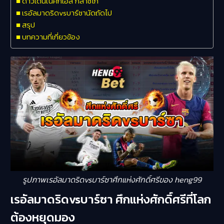
ดาวเด่นในศึกเอล กลาซิโก้
เรอัลมาดริดvsบาร์ซานัดถัดไป
สรุป
บทความที่เกี่ยวข้อง
รูปภาพเรอัลมาดริดvsบาร์ซาศึกแห่งศักดิ์ศรีของ heng99
เรอัลมาดริดvsบาร์ซา ศึกแห่งศักดิ์ศรีที่โลก
ต้องหยุดมอง