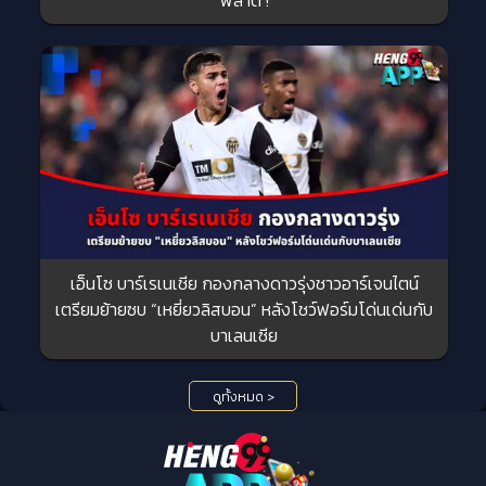
พลาด !
เอ็นโซ บาร์เรเนเชีย กองกลางดาวรุ่งชาวอาร์เจนไตน์
เตรียมย้ายซบ “เหยี่ยวลิสบอน” หลังโชว์ฟอร์มโด่นเด่นกับ
บาเลนเซีย
ดูทั้งหมด >