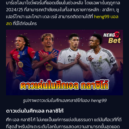
บาร์เซโลนาโชว์ฟอร์มที่ยอดเยี่ยมในช่วงหลัง โดยเฉพาะในฤดูกาล
2024/25 ที่สามารถคว้าชัยชนะในทั้งสามรายการหลัก : ลาลีกา, ซู
เปอร์โกปา และโกปา เดล เรย์ สามารถติดตามได้ที่
heng99 บอล
สด
ที่นี่ได้ก่อนใคร
รูปภาพดาวเด่นในศึกเอลกลาซิโก้ของ heng99
ดาวเด่นในศึกเอล กลาซิโก้
ศึก เอล กลาซิโก้ ไม่เคยเป็นแค่การแข่งขันธรรมดา แต่มันคือเวทีที่ดี
ที่สุดสำหรับนักเตะระดับโลกในการแสดงความสามารถขั้นสุดยอด