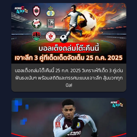
บอลเต็งถล่มโต๊ะคืนนี้ 25 ก.ค. 2025 วิเคราะห์ทีเด็ด 3 คู่เด่น
ฟันธงเน้นๆ พร้อมสถิติและทรรศนะแบบเจาะลึก ลุ้นบวกทุก
บิล!