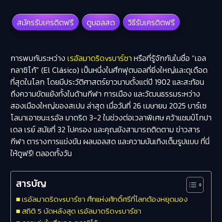
สมัครรับเครดิตฟรี
ดูบอลสด
วิธีรับเครดิตฟรี
​การพบกันระหว่าง
เรอัลมาดริดvsบาร์ซา
หรือที่รู้จักกันในชื่อ “
เอล
กลาซิโก้
” (El Clásico) เป็นหนึ่งในศึกฟุตบอลที่ยิ่งใหญ่และดุเดือด
ที่สุดในโลก โดยมีประวัติศาสตร์ยาวนานตั้งแต่ปี 1902 และสะท้อน
ถึงความขัดแย้งทั้งในด้านกีฬา การเมือง และวัฒนธรรมระหว่าง
สองเมืองใหญ่ของสเปน​ ล่าสุด เมื่อวันที่ 26 เมษายน 2025 บาร์เซ
โลนาเอาชนะเรอัล มาดริด 3-2 ในช่วงต่อเวลาพิเศษ คว้าแชมป์โกปา
เดล เรย์ สมัยที่ 32 ไปครอง และคุณยังสามารถติดตาม ข่าวสาร
กีฬา ตารางการแข่งขัน ผลบอลสด และความบันเทิงเต็มรูปแบบ ที่นี่
ให้ดูฟรี! ตลอดทั้งวัน
สารบัญ
เรอัลมาดริดvsบาร์ซา ศึกแห่งศักดิ์ศรีที่โลกต้องหยุดมอง
สถิติ 5 นัดหลังสุด เรอัลมาดริดvsบาร์ซา