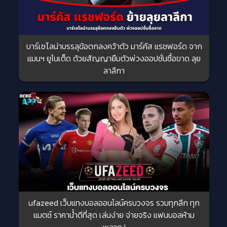
บาร์เซโลน่าบรรลุข้อตกลงคว้าตัว มาร์คัส แรชฟอร์ด จาก
แมนฯ ยูไนเต็ด ด้วยสัญญายืมตัวพ่วงออปชั่นซื้อขาด ลุย
ลาลีกา
ufazeed เว็บแทงบอลออนไลน์ครบวงจร รวมทุกลีก ทุก
แมตช์ ราคาน้ำดีที่สุด เล่นง่าย จ่ายจริง แฟนบอลห้าม