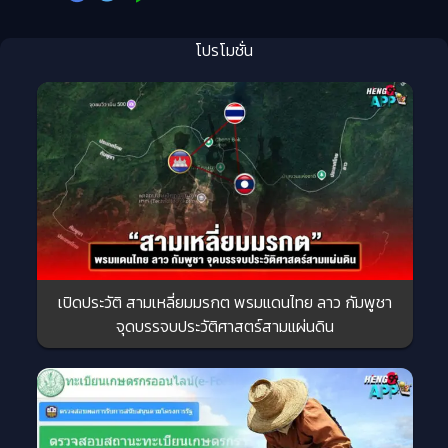
โปรโมชั่น
เปิดประวัติ สามเหลี่ยมมรกต พรมแดนไทย ลาว กัมพูชา
จุดบรรจบประวัติศาสตร์สามแผ่นดิน