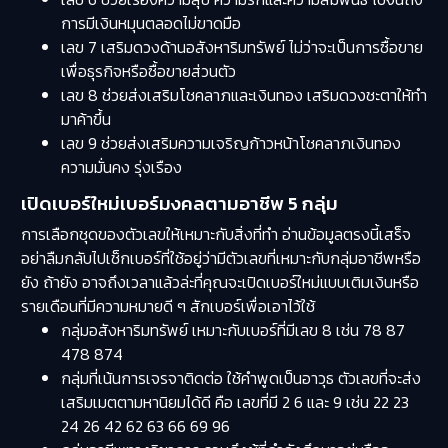
การมีเงินหมุนตลอดไม่ขาดมือ
เลข 7 เสริมดวงด้านอสังหาริมทรัพย์ ไม่ว่าจะเป็นการซื้อขาย
เพื่อธุรกิจหรือซื้อขายส่วนตัว
เลข 8 ช่วยส่งเสริมโชคลาภและเงินทอง เสริมดวงชะตาให้ทำ
มาค้าขึ้น
เลข 9 ช่วยส่งเสริมความเจริญก้าวหน้าโชคลาภเงินทอง
ความมั่นคง รุ่งเรือง
เปิดเบอร์ใหม่เบอร์มงคลตามอาชีพ 5 กลุ่ม
การเลือกชุดของตัวเลขให้เหมาะกับสิ่งที่ทำ อ่านข้อมูลตรงนี้เสร็จ
อย่าลืมกลับไปเช็กเบอร์ที่ใช้อยู่ว่ามีตัวเลขที่เหมาะกับกลุ่มอาชีพหรือ
ยัง ถ้ายัง อาจถึงเวลาแล้วล่ะที่คุณจะเปิดเบอร์ใหม่แบบเติมเงินหรือ
รายเดือนที่มีความหมายดี ๆ สักเบอร์เพื่อเอาไว้ใช้
กลุ่มอสังหาริมทรัพย์ เหมาะกับเบอร์ที่มีเลข 8 เช่น 78 87
478 874
กลุ่มที่เน้นการเจรจาติดต่อ ใช้คำพูดเป็นอาวุธ ตัวเลขที่จะส่ง
เสริมเมตตามหานิยมได้ดี คือ เลขที่มี 2 6 และ 9 เช่น 22 23
24 26 42 62 63 66 69 96