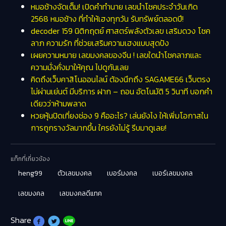
หมอช้างจัดเต็ม! เปิดคำทำนาย เลขนำโชคประจำวันเกิด
2568 หมอช้าง ที่ทำให้เฮงทุกวัน รับทรัพย์ตลอดปี!
decoder 159 นิติกฤตย์ ศาสตร์พลังตัวเลข เสริมดวง โชค
ลาภ ความรัก ที่ช่วยเสริมความเฮงแบบสุดปัง
เผยความหมาย เลขมงคลของจีน ! เลขใดนำโชคลาภและ
ความมั่งคั่งมาให้คุณ ไปดูกันเลย
คิดถึงเว็บคาสิโนออนไลน์ ต้องนึกถึง SAGAME66 เว็บตรง
ไม่ผ่านเย่นต์ มีบริการ ฝาก – ถอน อัตโนมัติ 5 วินาที บอกคำ
เดียวว่าห้ามพลาด
หวยหุ้นปิดเที่ยงช่อง 9 คืออะไร? เล่นยังไง ให้เพิ่มโอกาสใน
การถูกรางวัลมากขึ้น ใครยังไม่รู้ รีบมาดูเลย!
แท็กที่เกี่ยวข้อง
heng99
ตัวเลขมงคล
เบอร์มงคล
เบอร์เลขมงคล
เลขมงคล
เลขมงคลดีแทค
Share