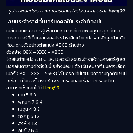
รูปภาพเลขประจำราศีที่เบอร์มงคลใช้ประจำต้องมีของ heng99
เลขประจำราศีที่เบอร์มงคลใช้ประจำต้องมี!
ในขั้นตอนแรกที่ควรรู้เพื่อตามหาเบอร์ที่เหมาะกับคุณที่สุด นั่นคือ
การหาเบอร์ที่เป็นเลขมงคลประจำราศีในตำแหน่ง 4 หลักสุดท้ายกัน
ก่อน ตามตัวอย่างตำแหน่ง ABCD ด้านล่าง
ตัวอย่าง
08X – XXX – ABCD
โดยในตำแหน่ง A B C และ D ควรมีเลขประจำราศีตามศาสตร์คู่เลข
มงคลในตารางดังต่อไปนี้ อย่างน้อย 1 ตัว เช่น คนราศีเมษอาจเลือก
เบอร์ 08X – XXX – 5563 ซึ่งในกรณีที่มีเลขมงคลครบทุกตัวเช่นนี้
จะถือว่าเป็นเบอร์เกรด A เพราะครอบคลุมเรื่องดี ๆ รอบด้าน
สามารถเช็คเลยได้ที่
Heng99
เมษ 5 6 3
พฤษภ 7 6 4
เมถุน 4 8 2
กรกฏ 5 1 2
สิงห์ 4 1 3
กันย์ 2 6 4