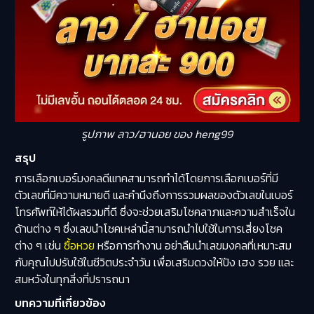
รูปภาพ ลาว/ฮานอย ของ heng99
สรุป
การเลือกเบอร์มงคลดีแทคสามารถทำได้โดยการเลือกเบอร์ที่มี
ตัวเลขที่มีความหมายดี และคำนึงถึงการรวมผลของตัวเลขในเบอร์
โทรศัพท์ให้ได้ผลรวมที่ดี ซึ่งจะช่วยเสริมโชคลาภและความสำเร็จใน
ด้านต่าง ๆ ซึ่งเลขนำโชคเหล่านี้สามารถนำไปใช้ในการเสี่ยงโชค
ต่าง ๆ เช่น
ซื้อหวย
หรือการทำงาน อย่าลืมนำเลขมงคลที่เหมาะสม
กับคุณไปปรับใช้ในชีวิตประจำวัน เพื่อเสริมดวงให้ปัง เฮง รวย และ
สมหวังในทุกสิ่งที่ปรารถนา
บทความที่เกี่ยวข้อง