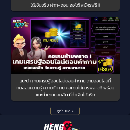
ได้เงินจริง ฝาก-ถอน ออโต้ สมัครฟรี !!
แนะนำ เกมเศรษฐีออนไลน์ตอบคําถาม เกมออนไลน์ที่
ทดสอบความรู้ ความท้าทาย คอเกมไม่ควรพลาด!! พร้อม
แนะนำเกมยอดฮิต ที่ทำเงินได้จริง
ดูทั้งหมด >