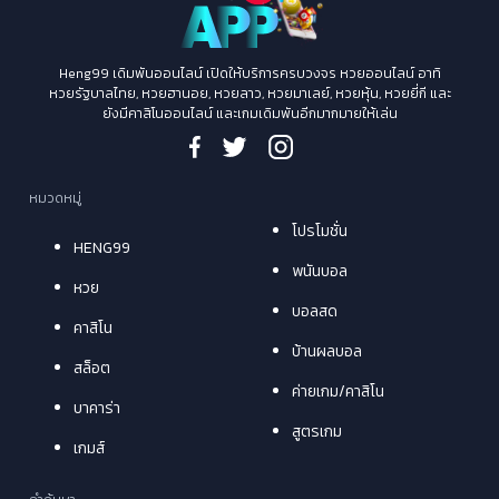
Heng99 เดิมพันออนไลน์ เปิดให้บริการครบวงจร หวยออนไลน์ อาทิ
หวยรัฐบาลไทย, หวยฮานอย, หวยลาว, หวยมาเลย์, หวยหุ้น, หวยยี่กี และ
ยังมีคาสิโนออนไลน์ และเกมเดิมพันอีกมากมายให้เล่น
หมวดหมู่
โปรโมชั่น
HENG99
พนันบอล
หวย
บอลสด
คาสิโน
บ้านผลบอล
สล็อต
ค่ายเกม/คาสิโน
บาคาร่า
สูตรเกม
เกมส์