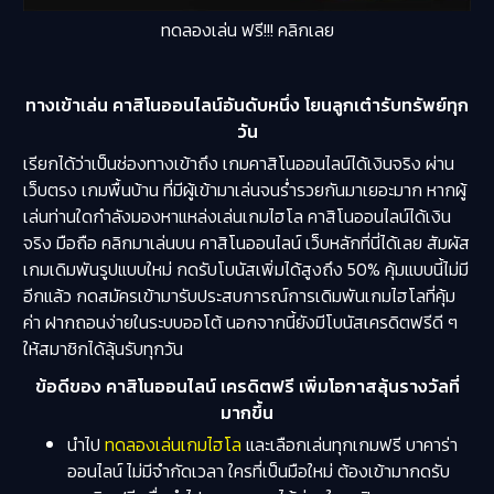
ทดลองเล่น ฟรี!!! คลิกเลย
ทางเข้าเล่น คาสิโนออนไลน์อันดับหนึ่ง โยนลูกเต๋ารับทรัพย์ทุก
วัน
เรียกได้ว่าเป็นช่องทางเข้าถึง เกมคาสิโนออนไลน์ได้เงินจริง ผ่าน
เว็บตรง เกมพื้นบ้าน ที่มีผู้เข้ามาเล่นจนร่ำรวยกันมาเยอะมาก หากผู้
เล่นท่านใดกำลังมองหาแหล่งเล่นเกมไฮโล คาสิโนออนไลน์ได้เงิน
จริง มือถือ คลิกมาเล่นบน คาสิโนออนไลน์ เว็บหลักที่นี่ได้เลย สัมผัส
เกมเดิมพันรูปแบบใหม่ กดรับโบนัสเพิ่มได้สูงถึง 50% คุ้มแบบนี้ไม่มี
อีกแล้ว กดสมัครเข้ามารับประสบการณ์การเดิมพันเกมไฮโลที่คุ้ม
ค่า ฝากถอนง่ายในระบบออโต้ นอกจากนี้ยังมีโบนัสเครดิตฟรีดี ๆ
ให้สมาชิกได้ลุ้นรับทุกวัน
ข้อดีของ คาสิโนออนไลน์ เครดิตฟรี เพิ่มโอกาสลุ้นรางวัลที่
มากขึ้น
นำไป
ทดลองเล่นเกมไฮโล
และเลือกเล่นทุกเกมฟรี บาคาร่า
ออนไลน์ ไม่มีจำกัดเวลา ใครที่เป็นมือใหม่ ต้องเข้ามากดรับ