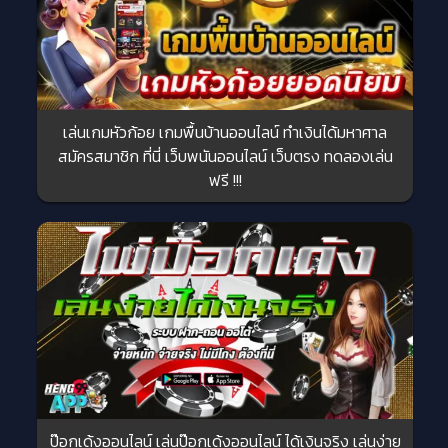
เล่นเกมหัวก้อย เกมพื้นบ้านออนไลน์ ทำเงินได้มหาศาล
สมัครสมาชิก ที่นี่ เว็บพนันออนไลน์ เว็บตรง ทดลองเล่น
ฟรี !!!
ป๊อกเด้งออนไลน์ เล่นป๊อกเด้งออนไลน์ ได้เงินจริง เล่นง่าย