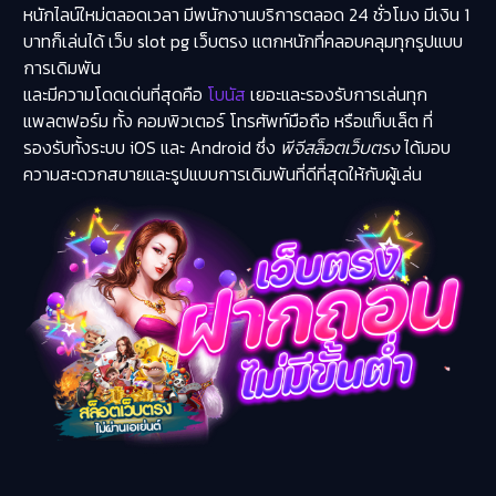
หนัก
ไลน์ใหม่ตลอดเวลา มีพนักงานบริการตลอด 24 ชั่วโมง มีเงิน 1
บาทก็เล่นได้
เว็บ slot pg เว็บตรง แตกหนัก
ที่คลอบคลุมทุกรูปแบบ
การเดิมพัน
และมีความโดดเด่นที่สุดคือ
โบนัส
เยอะและรองรับการเล่นทุก
แพลตฟอร์ม ทั้ง คอมพิวเตอร์ โทรศัพท์มือถือ หรือแท็บเล็ต ที่
รองรับทั้งระบบ iOS และ Android ซึ่ง
พีจีสล็อตเว็บตรง
ได้มอบ
ความสะดวกสบายและรูปแบบการเดิมพันที่ดีที่สุดให้กับผู้เล่น