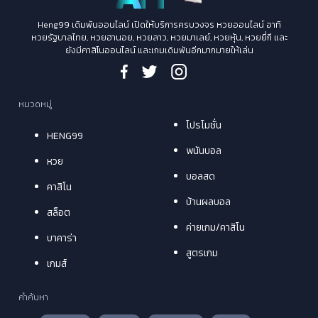
Heng99 เดิมพันออนไลน์ เปิดให้บริการครบวงจร หวยออนไลน์ อาทิ
หวยรัฐบาลไทย, หวยฮานอย, หวยลาว, หวยมาเลย์, หวยหุ้น, หวยยี่กี และ
ยังมีคาสิโนออนไลน์ และเกมเดิมพันอีกมากมายให้เล่น
หมวดหมู่
โปรโมชั่น
HENG99
พนันบอล
หวย
บอลสด
คาสิโน
บ้านผลบอล
สล็อต
ค่ายเกม/คาสิโน
บาคาร่า
สูตรเกม
เกมส์
คำค้นหา