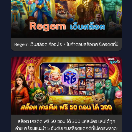
Regem เว็บสล็อต คืออะไร ? ไขคำตอบสล็อตฟรีเครดิตที่นี่
สล็อต เครดิต ฟรี 50 ถอน ได้ 300 แค่สมัคร เล่นได้ทุก
ค่าย พร้อมแนะนำ 5 อันดับเกมสล็อตแตกดีที่ไม่ควรพลาด!