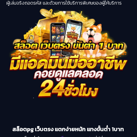
ผู้เล่นจริงถอดรหัส และด้วยการใช้บริการพิเศษของผู้ให้บริการ
สล็อตpg เว็บตรง แตกง่ายหนัก แทงขั้นต่ำ 1บาท