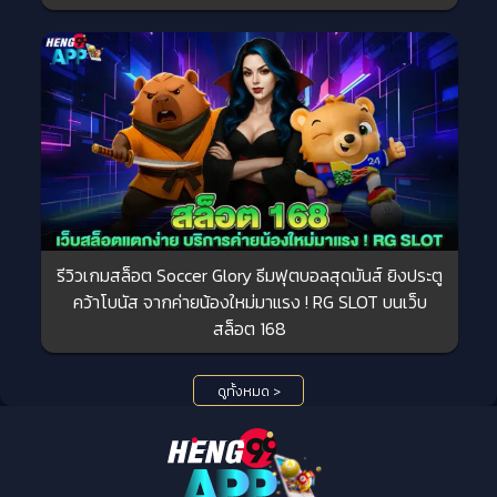
รีวิวเกมสล็อต Soccer Glory ธีมฟุตบอลสุดมันส์ ยิงประตู
คว้าโบนัส จากค่ายน้องใหม่มาแรง ! RG SLOT บนเว็บ
สล็อต 168
ดูทั้งหมด >