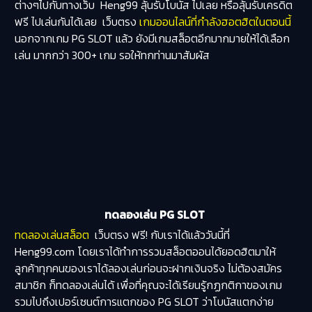
ต่างๆไปกับทางเว็บ Heng99 ลุ้นรับโบนัส ไปเลย หรือลุ้นรับเครดิต
ฟรี ไปเล่นกันได้เลย เว็บตรง
เกมออนไลน์ที่กำลังฮอตฮิตในตอนนี้
นอกจากเกม
PG SLOT
แล้ว ยังมีเกมสล็อตอีกมากมายให้ได้เลือก
เล่น มากกว่า 300+ เกม รอให้ทกท่านมาสัมผัส
ทดลองเล่น PG SLOT
ทดลองเล่นสล็อต
เว็บตรง
ฟรี! กับเราได้แล้ววันนี้ที่
Heng99.com
โดยเราได้ทำการรวมสล็อตออนได้ยอดฮิตมาให้
ลูกค้าทุกคนของเราได้ลองเล่นก่อนจะฝากเงินจริง ไม่ต้องสมัคร
สมาชิก ก็ทดลองเล่นได้ เพื่อที่คุณจะได้เรียนรู้กฏกติกาของเกม
รวมไปถึงเปอร์เซนต์การแตกของ
PG SLOT
ว่าโบนัสแตกง่าย